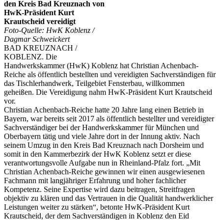
den Kreis Bad Kreuznach von
HwK-Präsident Kurt
Krautscheid vereidigt
Foto-Quelle: HwK Koblenz /
Dagmar Schweickert
BAD KREUZNACH /
KOBLENZ. Die
Handwerkskammer (HwK) Koblenz hat Christian Achenbach-
Reiche als öffentlich bestellten und vereidigten Sachverständigen für
das Tischlerhandwerk, Teilgebiet Fensterbau, willkommen
geheißen. Die Vereidigung nahm HwK-Präsident Kurt Krautscheid
vor.
Christian Achenbach-Reiche hatte 20 Jahre lang einen Betrieb in
Bayern, war bereits seit 2017 als öffentlich bestellter und vereidigter
Sachverständiger bei der Handwerkskammer für München und
Oberbayern tätig und viele Jahre dort in der Innung aktiv. Nach
seinem Umzug in den Kreis Bad Kreuznach nach Dorsheim und
somit in den Kammerbezirk der HwK Koblenz setzt er diese
verantwortungsvolle Aufgabe nun in Rheinland-Pfalz fort. „Mit
Christian Achenbach-Reiche gewinnen wir einen ausgewiesenen
Fachmann mit langjähriger Erfahrung und hoher fachlicher
Kompetenz. Seine Expertise wird dazu beitragen, Streitfragen
objektiv zu klären und das Vertrauen in die Qualität handwerklicher
Leistungen weiter zu stärken“, betonte HwK-Präsident Kurt
Krautscheid, der dem Sachverständigen in Koblenz den Eid