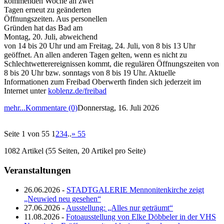
kommenden Woche an zwei
Tagen erneut zu geänderten
Öffnungszeiten. Aus personellen
Gründen hat das Bad am
Montag, 20. Juli, abweichend
von 14 bis 20 Uhr und am Freitag, 24. Juli, von 8 bis 13 Uhr
geöffnet. An allen anderen Tagen gelten, wenn es nicht zu
Schlechtwetterereignissen kommt, die regulären Öffnungszeiten von
8 bis 20 Uhr bzw. sonntags von 8 bis 19 Uhr. Aktuelle
Informationen zum Freibad Oberwerth finden sich jederzeit im
Internet unter
koblenz.de/freibad
mehr...
Kommentare (0)
Donnerstag, 16. Juli 2026
Seite 1 von 55
1
2
3
4
..
»
55
1082 Artikel (55 Seiten, 20 Artikel pro Seite)
Veranstaltungen
26.06.2026 -
STADTGALERIE Mennonitenkirche zeigt
„Neuwied neu gesehen“
27.06.2026 -
Ausstellung: „Alles nur geträumt“
11.08.2026 -
Fotoausstellung von Elke Döbbeler in der VHS