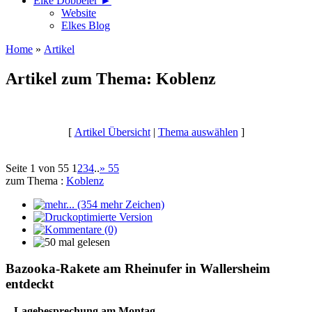
Elke Döbbeler ►
Website
Elkes Blog
Home
»
Artikel
Artikel zum Thema: Koblenz
[
Artikel Übersicht
|
Thema auswählen
]
Seite 1 von 55
1
2
3
4
..
»
55
zum Thema :
Koblenz
Bazooka-Rakete am Rheinufer in Wallersheim
entdeckt
– Lagebesprechung am Montag