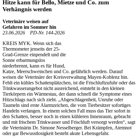
Hitze kann für Bello, Mietze und Co. zum
Verhängnis werden
Veterinäre weisen auf
Gefahren im Sommer hin
23.06.2026 PD-Nr. 144-2026
KREIS MYK. Wenn sich das
Thermometer jenseits der 25-
Grad-Grenze einpendelt und die
Sonne erbarmungslos
niederbrennt, kann es für Hund,
Katze, Meerschweinchen und Co. gefährlich werden. Darauf
weisen die Veterinäre der Kreisverwaltung Mayen-Koblenz hin.
Fehlt ein kühles Schattenplätzchen, ist die Frischluftzufuhr oder das
Trinkwasserangebot nicht ausreichend, entsteht in den kleinen
Tierkörpern ein Wärmestau, der dann schnell die Symptome eines
Hitzschlags nach sich zieht. „Abgeschlagenheit, Unruhe oder
Taumeln sind erste Alarmzeichen, die vom Tierbesitzer sofortiges
Handeln verlangen. In einem solchen Fall muss das Tier sofort in
den Schatten, besser noch in einen kühleren Innenraum, gebracht
und mit frischem Trinkwasser und Frischluft versorgt werden“, sagt
die Veterinärin Dr. Simone Nesselberger. Bei Krämpfen, Atemnot
oder gar Bewusstlosigkeit besteht akute Lebensgefahr.