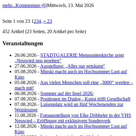
mehr...
Kommentare (0)
Mittwoch, 13. Mai 2026
Seite 1 von 23
1
2
3
4
..
»
23
452 Artikel (23 Seiten, 20 Artikel pro Seite)
Veranstaltungen
26.06.2026 -
STADTGALERIE Mennonitenkirche zeigt
„Neuwied neu gesehen“
27.06.2026 -
Ausstellung: „Alles nur geträumt“
05.08.2026 -
Minski macht auch im Hochsommer Lust auf
Kino
05.08.2026 -
Aus vielen Menschen soll eine „3000“ werden –
mach mit!
06.08.2026 -
Sommer auf der Insel 2026:
07.08.2026 -
Positionen im Dialog - Kunst trifft Gesellschaft
07.08.2026 -
Luisenplatz wird an fünf Wochenenden zur
Weinlounge
11.08.2026 -
Fotoausstellung von Elke Döbbeler in der VHS
Neuwied – Eröffnung mit exklusivem Sonderverk
12.08.2026 -
Minski macht auch im Hochsommer Lust auf
Kino