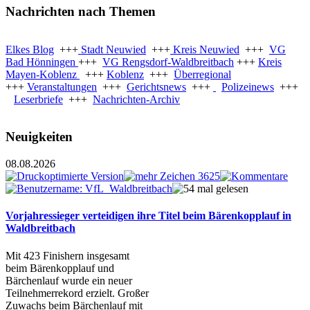
Nachrichten nach Themen
Elkes Blog
+++
Stadt Neuwied
+++
Kreis Neuwied
+++
VG
Bad Hönningen
+++
VG Rengsdorf-Waldbreitbach
+++
Kreis
Mayen-Koblenz
+++
Koblenz
+++
Überregional
+++
Veranstaltungen
+++
Gerichtsnews
+++
Polizeinews
+++
Leserbriefe
+++
Nachrichten-Archiv
Neuigkeiten
08.08.2026
Vorjahressieger verteidigen ihre Titel beim Bärenkopplauf in
Waldbreitbach
Mit 423 Finishern insgesamt
beim Bärenkopplauf und
Bärchenlauf wurde ein neuer
Teilnehmerrekord erzielt. Großer
Zuwachs beim Bärchenlauf mit