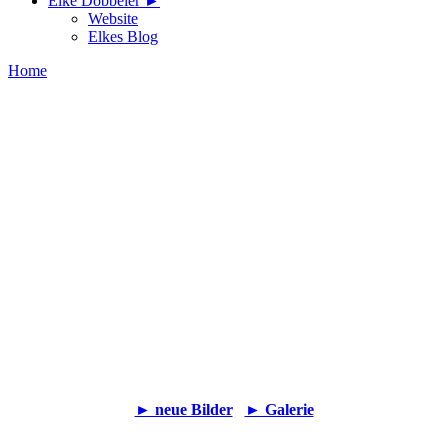
Elke Döbbeler ►
Website
Elkes Blog
Home
► neue Bilder
► Galerie