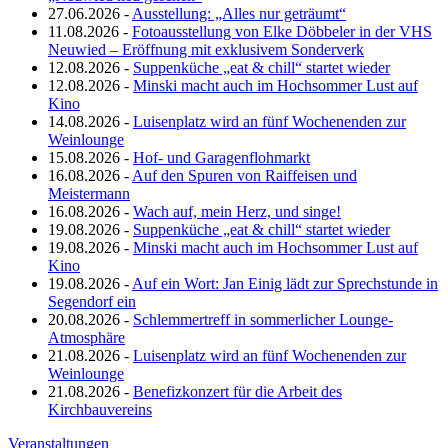
27.06.2026 -
Ausstellung: „Alles nur geträumt“
11.08.2026 -
Fotoausstellung von Elke Döbbeler in der VHS
Neuwied – Eröffnung mit exklusivem Sonderverk
12.08.2026 -
Suppenküche „eat & chill“ startet wieder
12.08.2026 -
Minski macht auch im Hochsommer Lust auf
Kino
14.08.2026 -
Luisenplatz wird an fünf Wochenenden zur
Weinlounge
15.08.2026 -
Hof- und Garagenflohmarkt
16.08.2026 -
Auf den Spuren von Raiffeisen und
Meistermann
16.08.2026 -
Wach auf, mein Herz, und singe!
19.08.2026 -
Suppenküche „eat & chill“ startet wieder
19.08.2026 -
Minski macht auch im Hochsommer Lust auf
Kino
19.08.2026 -
Auf ein Wort: Jan Einig lädt zur Sprechstunde in
Segendorf ein
20.08.2026 -
Schlemmertreff in sommerlicher Lounge-
Atmosphäre
21.08.2026 -
Luisenplatz wird an fünf Wochenenden zur
Weinlounge
21.08.2026 -
Benefizkonzert für die Arbeit des
Kirchbauvereins
Veranstaltungen