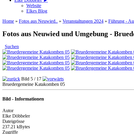
Elke Döbbeler ►
Website
Elkes Blog
Home
»
Fotos aus Neuwied..
»
Veranstaltungen 2024
»
Führung - Au
Fotos aus Neuwied und Umgebung - Brue
Suchen
Bild 5 / 17
Bruedergemeine Katakomben 05
Bild - Informationen
Autor
Elke Döbbeler
Dateigrösse
237.21 kBytes
Zugriffe