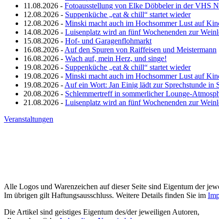
11.08.2026 -
Fotoausstellung von Elke Döbbeler in der VHS 
12.08.2026 -
Suppenküche „eat & chill“ startet wieder
12.08.2026 -
Minski macht auch im Hochsommer Lust auf Kin
14.08.2026 -
Luisenplatz wird an fünf Wochenenden zur Wein
15.08.2026 -
Hof- und Garagenflohmarkt
16.08.2026 -
Auf den Spuren von Raiffeisen und Meistermann
16.08.2026 -
Wach auf, mein Herz, und singe!
19.08.2026 -
Suppenküche „eat & chill“ startet wieder
19.08.2026 -
Minski macht auch im Hochsommer Lust auf Kin
19.08.2026 -
Auf ein Wort: Jan Einig lädt zur Sprechstunde in 
20.08.2026 -
Schlemmertreff in sommerlicher Lounge-Atmosp
21.08.2026 -
Luisenplatz wird an fünf Wochenenden zur Wein
Veranstaltungen
Alle Logos und Warenzeichen auf dieser Seite sind Eigentum der jewe
Im übrigen gilt Haftungsausschluss. Weitere Details finden Sie im
Imp
Die Artikel sind geistiges Eigentum des/der jeweiligen Autoren,