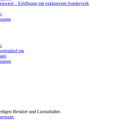
Neuwied – Eröffnung mit exklusivem Sonderverk
o
lounge
o
Segendorf ein
häre
lounge
iligen Besitzer und Lizenzhalter.
ressum
.