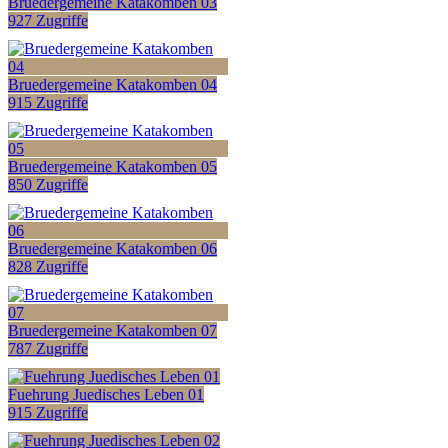
Bruedergemeine Katakomben 03
927 Zugriffe
Bruedergemeine Katakomben 04
915 Zugriffe
Bruedergemeine Katakomben 05
850 Zugriffe
Bruedergemeine Katakomben 06
828 Zugriffe
Bruedergemeine Katakomben 07
787 Zugriffe
Fuehrung Juedisches Leben 01
915 Zugriffe