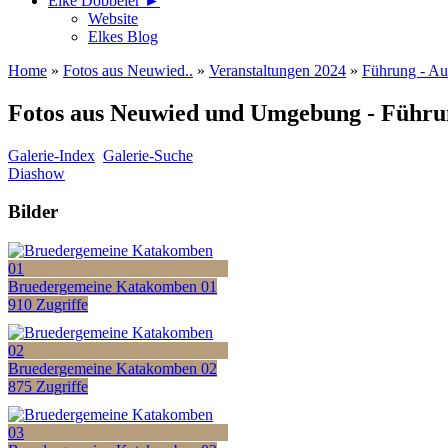
Elke Döbbeler ►
Website
Elkes Blog
Home
»
Fotos aus Neuwied..
»
Veranstaltungen 2024
»
Führung - Au
Fotos aus Neuwied und Umgebung - Führun
Galerie-Index
Galerie-Suche
Diashow
Bilder
Bruedergemeine Katakomben 01
910 Zugriffe
Bruedergemeine Katakomben 02
875 Zugriffe