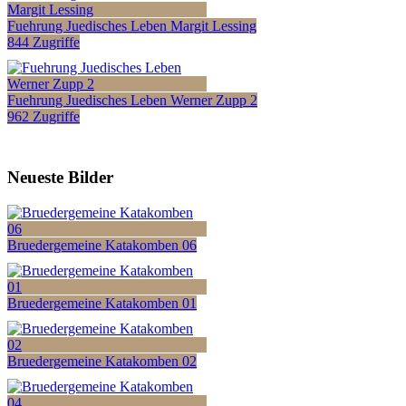
Fuehrung Juedisches Leben Margit Lessing
844 Zugriffe
Fuehrung Juedisches Leben Werner Zupp 2
962 Zugriffe
Neueste Bilder
Bruedergemeine Katakomben 06
Bruedergemeine Katakomben 01
Bruedergemeine Katakomben 02