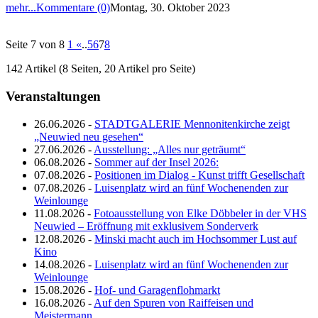
mehr...
Kommentare (0)
Montag, 30. Oktober 2023
Seite 7 von 8
1
«
..
5
6
7
8
142 Artikel (8 Seiten, 20 Artikel pro Seite)
Veranstaltungen
26.06.2026 -
STADTGALERIE Mennonitenkirche zeigt
„Neuwied neu gesehen“
27.06.2026 -
Ausstellung: „Alles nur geträumt“
06.08.2026 -
Sommer auf der Insel 2026:
07.08.2026 -
Positionen im Dialog - Kunst trifft Gesellschaft
07.08.2026 -
Luisenplatz wird an fünf Wochenenden zur
Weinlounge
11.08.2026 -
Fotoausstellung von Elke Döbbeler in der VHS
Neuwied – Eröffnung mit exklusivem Sonderverk
12.08.2026 -
Minski macht auch im Hochsommer Lust auf
Kino
14.08.2026 -
Luisenplatz wird an fünf Wochenenden zur
Weinlounge
15.08.2026 -
Hof- und Garagenflohmarkt
16.08.2026 -
Auf den Spuren von Raiffeisen und
Meistermann