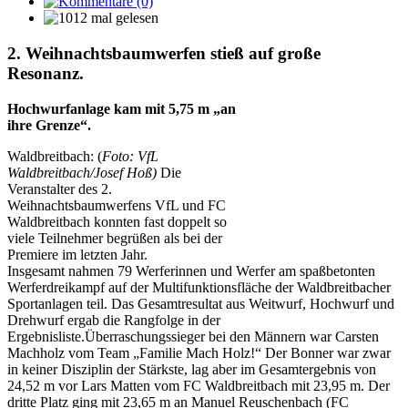
2. Weihnachtsbaumwerfen stieß auf große
Resonanz.
Hochwurfanlage kam mit 5,75 m „an
ihre Grenze“.
Waldbreitbach: (
Foto: VfL
Waldbreitbach/Josef Hoß)
Die
Veranstalter des 2.
Weihnachtsbaumwerfens VfL und FC
Waldbreitbach konnten fast doppelt so
viele Teilnehmer begrüßen als bei der
Premiere im letzten Jahr.
Insgesamt nahmen 79 Werferinnen und Werfer am spaßbetonten
Werferdreikampf auf der Multifunktionsfläche der Waldbreitbacher
Sportanlagen teil. Das Gesamtresultat aus Weitwurf, Hochwurf und
Drehwurf ergab die Rangfolge in der
Ergebnisliste.Überraschungssieger bei den Männern war Carsten
Machholz vom Team „Familie Mach Holz!“ Der Bonner war zwar
in keiner Disziplin der Stärkste, lag aber im Gesamtergebnis von
24,52 m vor Lars Matten vom FC Waldbreitbach mit 23,95 m. Der
dritte Platz ging mit 23,65 m an Manuel Reuschenbach (FC