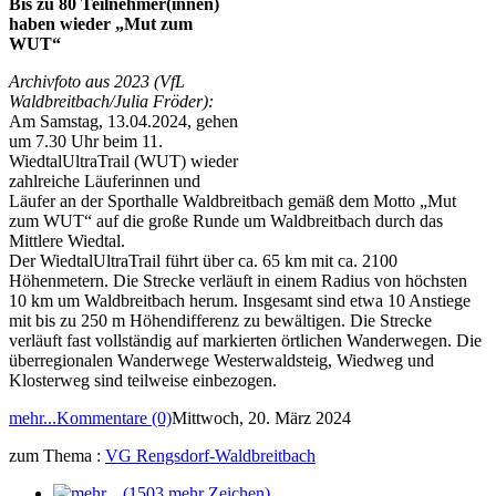
Bis zu 80 Teilnehmer(innen)
haben wieder „Mut zum
WUT“
Archivfoto aus 2023 (VfL
Waldbreitbach/Julia Fröder):
Am Samstag, 13.04.2024, gehen
um 7.30 Uhr beim 11.
WiedtalUltraTrail (WUT) wieder
zahlreiche Läuferinnen und
Läufer an der Sporthalle Waldbreitbach gemäß dem Motto „Mut
zum WUT“ auf die große Runde um Waldbreitbach durch das
Mittlere Wiedtal.
Der WiedtalUltraTrail führt über ca. 65 km mit ca. 2100
Höhenmetern. Die Strecke verläuft in einem Radius von höchsten
10 km um Waldbreitbach herum. Insgesamt sind etwa 10 Anstiege
mit bis zu 250 m Höhendifferenz zu bewältigen. Die Strecke
verläuft fast vollständig auf markierten örtlichen Wanderwegen. Die
überregionalen Wanderwege Westerwaldsteig, Wiedweg und
Klosterweg sind teilweise einbezogen.
mehr...
Kommentare (0)
Mittwoch, 20. März 2024
zum Thema :
VG Rengsdorf-Waldbreitbach