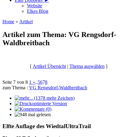
Elke Döbbeler ►
Website
Elkes Blog
Home
»
Artikel
Artikel zum Thema: VG Rengsdorf-
Waldbreitbach
[
Artikel Übersicht
|
Thema auswählen
]
Seite 7 von 8
1
«
..
5
6
7
8
zum Thema :
VG Rengsdorf-Waldbreitbach
Elfte Auflage des WiedtalUltraTrail