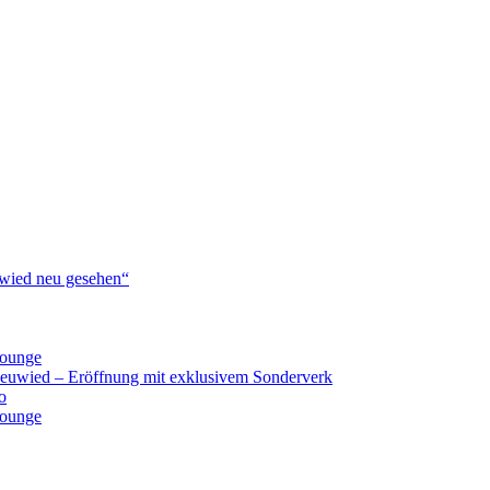
ied neu gesehen“
lounge
Neuwied – Eröffnung mit exklusivem Sonderverk
o
lounge