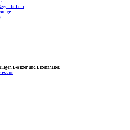
o
Segendorf ein
lounge
s
iligen Besitzer und Lizenzhalter.
ressum
.