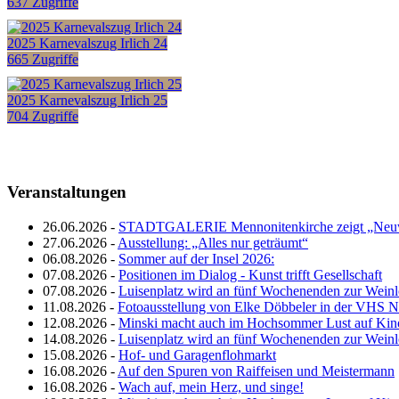
637 Zugriffe
2025 Karnevalszug Irlich 24
665 Zugriffe
2025 Karnevalszug Irlich 25
704 Zugriffe
Veranstaltungen
26.06.2026 -
STADTGALERIE Mennonitenkirche zeigt „Neuw
27.06.2026 -
Ausstellung: „Alles nur geträumt“
06.08.2026 -
Sommer auf der Insel 2026:
07.08.2026 -
Positionen im Dialog - Kunst trifft Gesellschaft
07.08.2026 -
Luisenplatz wird an fünf Wochenenden zur Wein
11.08.2026 -
Fotoausstellung von Elke Döbbeler in der VHS 
12.08.2026 -
Minski macht auch im Hochsommer Lust auf Kin
14.08.2026 -
Luisenplatz wird an fünf Wochenenden zur Wein
15.08.2026 -
Hof- und Garagenflohmarkt
16.08.2026 -
Auf den Spuren von Raiffeisen und Meistermann
16.08.2026 -
Wach auf, mein Herz, und singe!