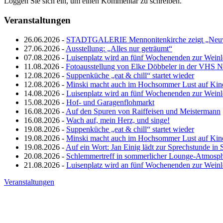
Loggen Sie sich ein, um einen Kommentar zu schreiben.
Veranstaltungen
26.06.2026 -
STADTGALERIE Mennonitenkirche zeigt „Neuw
27.06.2026 -
Ausstellung: „Alles nur geträumt“
07.08.2026 -
Luisenplatz wird an fünf Wochenenden zur Wein
11.08.2026 -
Fotoausstellung von Elke Döbbeler in der VHS 
12.08.2026 -
Suppenküche „eat & chill“ startet wieder
12.08.2026 -
Minski macht auch im Hochsommer Lust auf Kin
14.08.2026 -
Luisenplatz wird an fünf Wochenenden zur Wein
15.08.2026 -
Hof- und Garagenflohmarkt
16.08.2026 -
Auf den Spuren von Raiffeisen und Meistermann
16.08.2026 -
Wach auf, mein Herz, und singe!
19.08.2026 -
Suppenküche „eat & chill“ startet wieder
19.08.2026 -
Minski macht auch im Hochsommer Lust auf Kin
19.08.2026 -
Auf ein Wort: Jan Einig lädt zur Sprechstunde in 
20.08.2026 -
Schlemmertreff in sommerlicher Lounge-Atmosp
21.08.2026 -
Luisenplatz wird an fünf Wochenenden zur Wein
Veranstaltungen