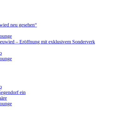
ied neu gesehen“
lounge
Neuwied – Eröffnung mit exklusivem Sonderverk
o
lounge
o
Segendorf ein
häre
lounge