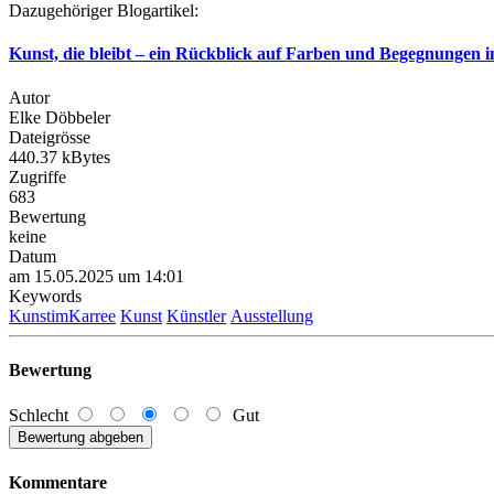
Dazugehöriger Blogartikel:
Kunst, die bleibt – ein Rückblick auf Farben und Begegnungen 
Autor
Elke Döbbeler
Dateigrösse
440.37 kBytes
Zugriffe
683
Bewertung
keine
Datum
am 15.05.2025 um 14:01
Keywords
KunstimKarree
Kunst
Künstler
Ausstellung
Bewertung
Schlecht
Gut
Kommentare