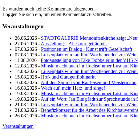
Es wurden noch keine Kommentare abgegeben.
Loggen Sie sich ein, um einen Kommentar zu schreiben.
Veranstaltungen
26.06.2026 -
STADTGALERIE Mennonitenkirche zeigt „Neuw
27.06.2026 -
Ausstellung: „Alles nur geträumt“
07.08.2026 -
Positionen im Dialog - Kunst trifft Gesellschaft
07.08.2026 -
Luisenplatz wird an fünf Wochenenden zur Wein
11.08.2026 -
Fotoausstellung von Elke Döbbeler in der VHS 
12.08.2026 -
Minski macht auch im Hochsommer Lust auf Kin
14.08.2026 -
Luisenplatz wird an fünf Wochenenden zur Wein
15.08.2026 -
Hof- und Garagenflohmarkt
16.08.2026 -
Auf den Spuren von Raiffeisen und Meistermann
16.08.2026 -
Wach auf, mein Herz, und singe!
19.08.2026 -
Minski macht auch im Hochsommer Lust auf Kin
19.08.2026 -
Auf ein Wort: Jan Einig lädt zur Sprechstunde in 
21.08.2026 -
Luisenplatz wird an fünf Wochenenden zur Wein
21.08.2026 -
Benefizkonzert für die Arbeit des Kirchbauverein
26.08.2026 -
Minski macht auch im Hochsommer Lust auf Kin
Veranstaltungen