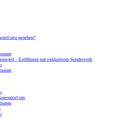
ied neu gesehen“
lounge
Neuwied – Eröffnung mit exklusivem Sonderverk
o
lounge
o
Segendorf ein
lounge
s
o