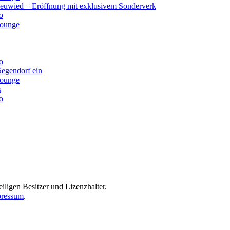
Neuwied – Eröffnung mit exklusivem Sonderverk
o
lounge
o
Segendorf ein
lounge
s
o
iligen Besitzer und Lizenzhalter.
ressum
.