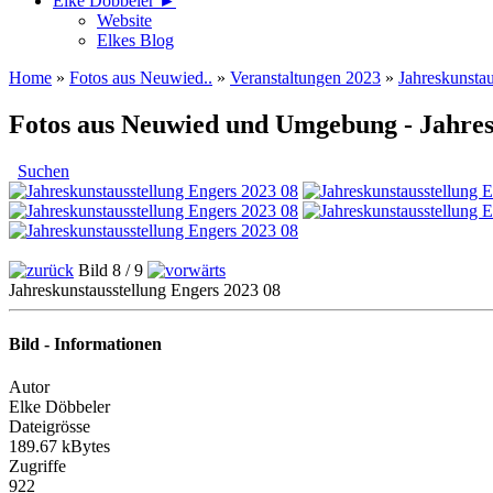
Elke Döbbeler ►
Website
Elkes Blog
Home
»
Fotos aus Neuwied..
»
Veranstaltungen 2023
»
Jahreskunstau
Fotos aus Neuwied und Umgebung - Jahres
Suchen
Bild 8 / 9
Jahreskunstausstellung Engers 2023 08
Bild - Informationen
Autor
Elke Döbbeler
Dateigrösse
189.67 kBytes
Zugriffe
922