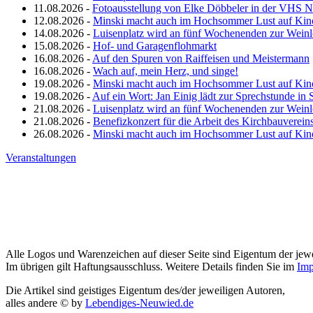
11.08.2026 -
Fotoausstellung von Elke Döbbeler in der VHS 
12.08.2026 -
Minski macht auch im Hochsommer Lust auf Kin
14.08.2026 -
Luisenplatz wird an fünf Wochenenden zur Wein
15.08.2026 -
Hof- und Garagenflohmarkt
16.08.2026 -
Auf den Spuren von Raiffeisen und Meistermann
16.08.2026 -
Wach auf, mein Herz, und singe!
19.08.2026 -
Minski macht auch im Hochsommer Lust auf Kin
19.08.2026 -
Auf ein Wort: Jan Einig lädt zur Sprechstunde in 
21.08.2026 -
Luisenplatz wird an fünf Wochenenden zur Wein
21.08.2026 -
Benefizkonzert für die Arbeit des Kirchbauverein
26.08.2026 -
Minski macht auch im Hochsommer Lust auf Kin
Veranstaltungen
Alle Logos und Warenzeichen auf dieser Seite sind Eigentum der jewe
Im übrigen gilt Haftungsausschluss. Weitere Details finden Sie im
Imp
Die Artikel sind geistiges Eigentum des/der jeweiligen Autoren,
alles andere © by
Lebendiges-Neuwied.de