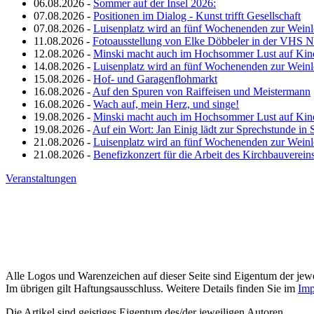
06.08.2026 -
Sommer auf der Insel 2026:
07.08.2026 -
Positionen im Dialog - Kunst trifft Gesellschaft
07.08.2026 -
Luisenplatz wird an fünf Wochenenden zur Wein
11.08.2026 -
Fotoausstellung von Elke Döbbeler in der VHS 
12.08.2026 -
Minski macht auch im Hochsommer Lust auf Kin
14.08.2026 -
Luisenplatz wird an fünf Wochenenden zur Wein
15.08.2026 -
Hof- und Garagenflohmarkt
16.08.2026 -
Auf den Spuren von Raiffeisen und Meistermann
16.08.2026 -
Wach auf, mein Herz, und singe!
19.08.2026 -
Minski macht auch im Hochsommer Lust auf Kin
19.08.2026 -
Auf ein Wort: Jan Einig lädt zur Sprechstunde in 
21.08.2026 -
Luisenplatz wird an fünf Wochenenden zur Wein
21.08.2026 -
Benefizkonzert für die Arbeit des Kirchbauverein
Veranstaltungen
Alle Logos und Warenzeichen auf dieser Seite sind Eigentum der jewe
Im übrigen gilt Haftungsausschluss. Weitere Details finden Sie im
Imp
Die Artikel sind geistiges Eigentum des/der jeweiligen Autoren,