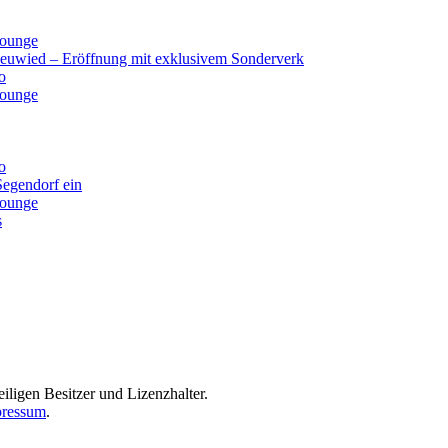
lounge
Neuwied – Eröffnung mit exklusivem Sonderverk
o
lounge
o
Segendorf ein
lounge
s
iligen Besitzer und Lizenzhalter.
ressum
.