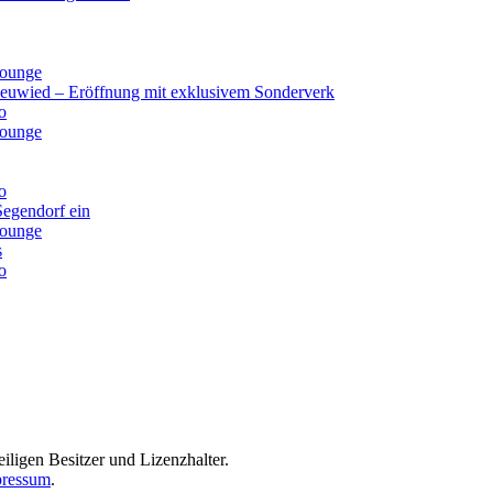
lounge
Neuwied – Eröffnung mit exklusivem Sonderverk
o
lounge
o
Segendorf ein
lounge
s
o
iligen Besitzer und Lizenzhalter.
ressum
.