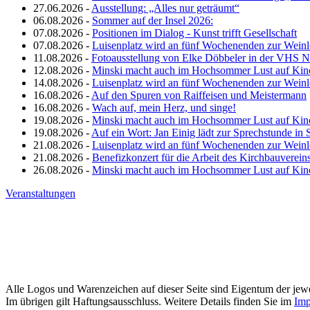
27.06.2026 -
Ausstellung: „Alles nur geträumt“
06.08.2026 -
Sommer auf der Insel 2026:
07.08.2026 -
Positionen im Dialog - Kunst trifft Gesellschaft
07.08.2026 -
Luisenplatz wird an fünf Wochenenden zur Wein
11.08.2026 -
Fotoausstellung von Elke Döbbeler in der VHS 
12.08.2026 -
Minski macht auch im Hochsommer Lust auf Kin
14.08.2026 -
Luisenplatz wird an fünf Wochenenden zur Wein
16.08.2026 -
Auf den Spuren von Raiffeisen und Meistermann
16.08.2026 -
Wach auf, mein Herz, und singe!
19.08.2026 -
Minski macht auch im Hochsommer Lust auf Kin
19.08.2026 -
Auf ein Wort: Jan Einig lädt zur Sprechstunde in 
21.08.2026 -
Luisenplatz wird an fünf Wochenenden zur Wein
21.08.2026 -
Benefizkonzert für die Arbeit des Kirchbauverein
26.08.2026 -
Minski macht auch im Hochsommer Lust auf Kin
Veranstaltungen
Alle Logos und Warenzeichen auf dieser Seite sind Eigentum der jewe
Im übrigen gilt Haftungsausschluss. Weitere Details finden Sie im
Imp