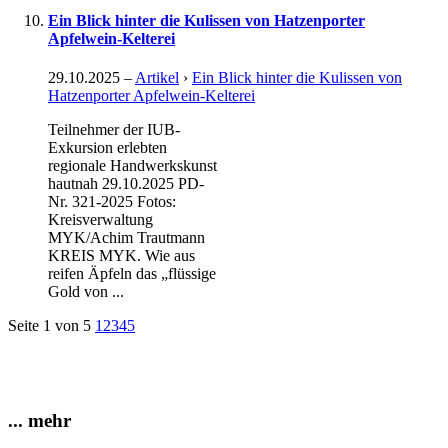
Ein Blick hinter die Kulissen von Hatzenporter
Apfelwein-Kelterei
29.10.2025
–
Artikel
›
Ein Blick hinter die Kulissen von
Hatzenporter Apfelwein-Kelterei
Teilnehmer der IUB-
Exkursion erlebten
regionale Handwerkskunst
hautnah 29.10.2025 PD-
Nr. 321-2025 Fotos:
Kreisverwaltung
MYK/Achim Trautmann
KREIS MYK. Wie aus
reifen Äpfeln das „flüssige
Gold von ...
Seite 1 von 5
1
2
3
4
5
... mehr