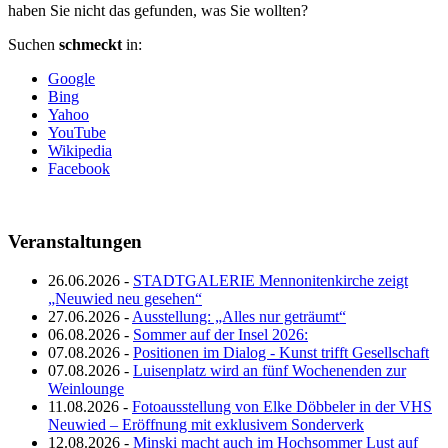
haben Sie nicht das gefunden, was Sie wollten?
Suchen
schmeckt
in:
Google
Bing
Yahoo
YouTube
Wikipedia
Facebook
Veranstaltungen
26.06.2026 -
STADTGALERIE Mennonitenkirche zeigt
„Neuwied neu gesehen“
27.06.2026 -
Ausstellung: „Alles nur geträumt“
06.08.2026 -
Sommer auf der Insel 2026:
07.08.2026 -
Positionen im Dialog - Kunst trifft Gesellschaft
07.08.2026 -
Luisenplatz wird an fünf Wochenenden zur
Weinlounge
11.08.2026 -
Fotoausstellung von Elke Döbbeler in der VHS
Neuwied – Eröffnung mit exklusivem Sonderverk
12.08.2026 -
Minski macht auch im Hochsommer Lust auf