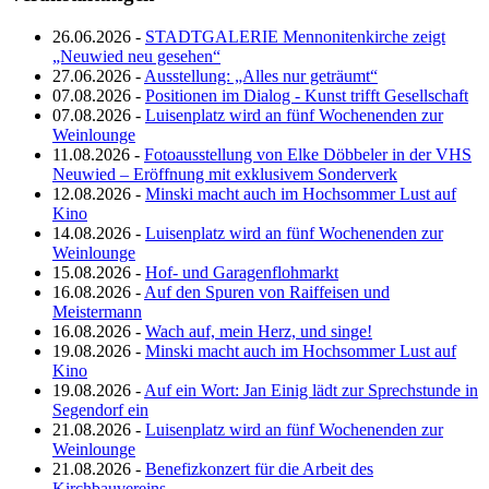
26.06.2026 -
STADTGALERIE Mennonitenkirche zeigt
„Neuwied neu gesehen“
27.06.2026 -
Ausstellung: „Alles nur geträumt“
07.08.2026 -
Positionen im Dialog - Kunst trifft Gesellschaft
07.08.2026 -
Luisenplatz wird an fünf Wochenenden zur
Weinlounge
11.08.2026 -
Fotoausstellung von Elke Döbbeler in der VHS
Neuwied – Eröffnung mit exklusivem Sonderverk
12.08.2026 -
Minski macht auch im Hochsommer Lust auf
Kino
14.08.2026 -
Luisenplatz wird an fünf Wochenenden zur
Weinlounge
15.08.2026 -
Hof- und Garagenflohmarkt
16.08.2026 -
Auf den Spuren von Raiffeisen und
Meistermann
16.08.2026 -
Wach auf, mein Herz, und singe!
19.08.2026 -
Minski macht auch im Hochsommer Lust auf
Kino
19.08.2026 -
Auf ein Wort: Jan Einig lädt zur Sprechstunde in
Segendorf ein
21.08.2026 -
Luisenplatz wird an fünf Wochenenden zur
Weinlounge
21.08.2026 -
Benefizkonzert für die Arbeit des
Kirchbauvereins