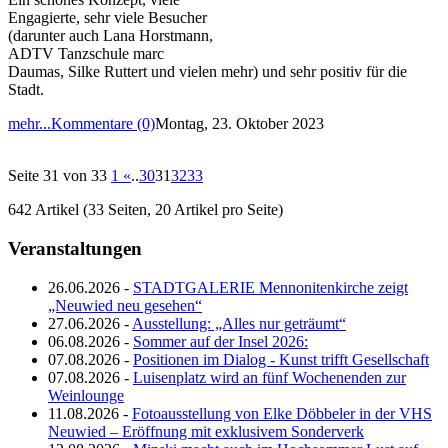
Engagierte, sehr viele Besucher
(darunter auch Lana Horstmann,
ADTV Tanzschule marc
Daumas, Silke Ruttert und vielen mehr) und sehr positiv für die
Stadt.
mehr...
Kommentare (0)
Montag, 23. Oktober 2023
Seite 31 von 33
1
«
..
30
31
32
33
642 Artikel (33 Seiten, 20 Artikel pro Seite)
Veranstaltungen
26.06.2026 -
STADTGALERIE Mennonitenkirche zeigt
„Neuwied neu gesehen“
27.06.2026 -
Ausstellung: „Alles nur geträumt“
06.08.2026 -
Sommer auf der Insel 2026:
07.08.2026 -
Positionen im Dialog - Kunst trifft Gesellschaft
07.08.2026 -
Luisenplatz wird an fünf Wochenenden zur
Weinlounge
11.08.2026 -
Fotoausstellung von Elke Döbbeler in der VHS
Neuwied – Eröffnung mit exklusivem Sonderverk