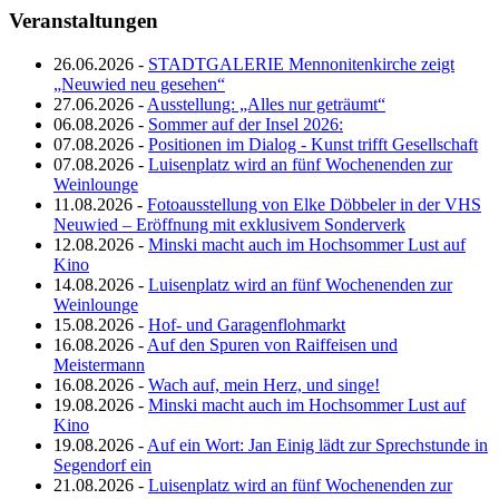
Veranstaltungen
26.06.2026 -
STADTGALERIE Mennonitenkirche zeigt
„Neuwied neu gesehen“
27.06.2026 -
Ausstellung: „Alles nur geträumt“
06.08.2026 -
Sommer auf der Insel 2026:
07.08.2026 -
Positionen im Dialog - Kunst trifft Gesellschaft
07.08.2026 -
Luisenplatz wird an fünf Wochenenden zur
Weinlounge
11.08.2026 -
Fotoausstellung von Elke Döbbeler in der VHS
Neuwied – Eröffnung mit exklusivem Sonderverk
12.08.2026 -
Minski macht auch im Hochsommer Lust auf
Kino
14.08.2026 -
Luisenplatz wird an fünf Wochenenden zur
Weinlounge
15.08.2026 -
Hof- und Garagenflohmarkt
16.08.2026 -
Auf den Spuren von Raiffeisen und
Meistermann
16.08.2026 -
Wach auf, mein Herz, und singe!
19.08.2026 -
Minski macht auch im Hochsommer Lust auf
Kino
19.08.2026 -
Auf ein Wort: Jan Einig lädt zur Sprechstunde in
Segendorf ein
21.08.2026 -
Luisenplatz wird an fünf Wochenenden zur