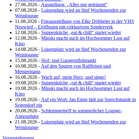
27.06.2026 -
Ausstellung: „Alles nur geträumt“
07.08.2026 -
Luisenplatz wird an fünf Wochenenden zur
Weinlounge
11.08.2026 -
Fotoausstellung von Elke Döbbeler in der VHS
Neuwied – Eröffnung mit exklusivem Sonderverk
12.08.2026 -
Suppenküche „eat & chill“ startet wieder
12.08.2026 -
Minski macht auch im Hochsommer Lust auf
Kino
14.08.2026 -
Luisenplatz wird an fünf Wochenenden zur
Weinlounge
15.08.2026 -
Hof- und Garagenflohmarkt
16.08.2026 -
Auf den Spuren von Raiffeisen und
Meistermann
16.08.2026 -
Wach auf, mein Herz, und singe!
19.08.2026 -
Suppenküche „eat & chill“ startet wieder
19.08.2026 -
Minski macht auch im Hochsommer Lust auf
Kino
19.08.2026 -
Auf ein Wort: Jan Einig lädt zur Sprechstunde in
Segendorf ein
20.08.2026 -
Schlemmertreff in sommerlicher Lounge-
Atmosphäre
21.08.2026 -
Luisenplatz wird an fünf Wochenenden zur
Weinlounge
Veranstaltungen