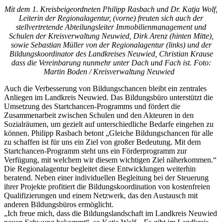
Mit dem 1. Kreisbeigeordneten Philipp Rasbach und Dr. Katja Wolf,
Leiterin der Regionalagentur, (vorne) freuten sich auch der
stellvertretende Abteilungsleiter Immobilienmanagement und
Schulen der Kreisverwaltung Neuwied, Dirk Arenz (hinten Mitte),
sowie Sebastian Müller von der Regionalagentur (links) und der
Bildungskoordinator des Landkreises Neuwied, Christian Krause
dass die Vereinbarung nunmehr unter Dach und Fach ist. Foto:
Martin Boden / Kreisverwaltung Neuwied
Auch die Verbesserung von Bildungschancen bleibt ein zentrales
Anliegen im Landkreis Neuwied. Das Bildungsbüro unterstützt die
Umsetzung des Startchancen-Programms und fördert die
Zusammenarbeit zwischen Schulen und den Akteuren in den
Sozialräumen, um gezielt auf unterschiedliche Bedarfe eingehen zu
können. Philipp Rasbach betont „Gleiche Bildungschancen für alle
zu schaffen ist für uns ein Ziel von großer Bedeutung. Mit dem
Startchancen-Programm steht uns ein Förderprogramm zur
Verfügung, mit welchem wir diesem wichtigen Ziel näherkommen.“
Die Regionalagentur begleitet diese Entwicklungen weiterhin
beratend. Neben einer individuellen Begleitung bei der Steuerung
ihrer Projekte profitiert die Bildungskoordination von kostenfreien
Qualifizierungen und einem Netzwerk, das den Austausch mit
anderen Bildungsbüros ermöglicht.
„Ich freue mich, dass die Bildungslandschaft im Landkreis Neuwied