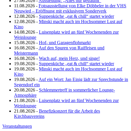
27.06.2026 -
Ausstellung: „Alles nur geträumt“
11.08.2026 -
Fotoausstellung von Elke Döbbeler in der VHS
Neuwied – Eröffnung mit exklusivem Sonderverk
12.08.2026 -
Suppenküche „eat & chill“ startet wieder
12.08.2026 -
Minski macht auch im Hochsommer Lust auf
Kino
14.08.2026 -
Luisenplatz wird an fünf Wochenenden zur
Weinlounge
15.08.2026 -
Hof- und Garagenflohmarkt
16.08.2026 -
Auf den Spuren von Raiffeisen und
Meistermann
16.08.2026 -
Wach auf, mein Herz, und singe!
19.08.2026 -
Suppenküche „eat & chill“ startet wieder
19.08.2026 -
Minski macht auch im Hochsommer Lust auf
Kino
19.08.2026 -
Auf ein Wort: Jan Einig lädt zur Sprechstunde in
Segendorf ein
20.08.2026 -
Schlemmertreff in sommerlicher Lounge-
Atmosphäre
21.08.2026 -
Luisenplatz wird an fünf Wochenenden zur
Weinlounge
21.08.2026 -
Benefizkonzert für die Arbeit des
Kirchbauvereins
Veranstaltungen