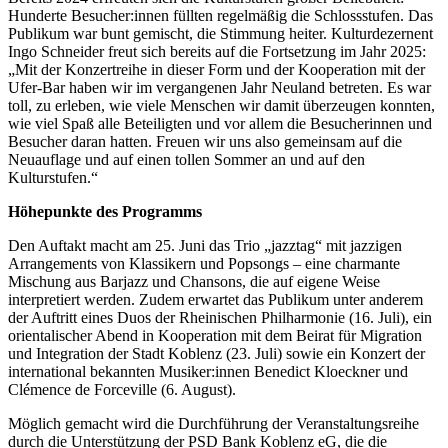
Hunderte Besucher:innen füllten regelmäßig die Schlossstufen. Das
Publikum war bunt gemischt, die Stimmung heiter. Kulturdezernent
Ingo Schneider freut sich bereits auf die Fortsetzung im Jahr 2025:
„Mit der Konzertreihe in dieser Form und der Kooperation mit der
Ufer-Bar haben wir im vergangenen Jahr Neuland betreten. Es war
toll, zu erleben, wie viele Menschen wir damit überzeugen konnten,
wie viel Spaß alle Beteiligten und vor allem die Besucherinnen und
Besucher daran hatten. Freuen wir uns also gemeinsam auf die
Neuauflage und auf einen tollen Sommer an und auf den
Kulturstufen.“
Höhepunkte des Programms
Den Auftakt macht am 25. Juni das Trio „jazztag“ mit jazzigen
Arrangements von Klassikern und Popsongs – eine charmante
Mischung aus Barjazz und Chansons, die auf eigene Weise
interpretiert werden. Zudem erwartet das Publikum unter anderem
der Auftritt eines Duos der Rheinischen Philharmonie (16. Juli), ein
orientalischer Abend in Kooperation mit dem Beirat für Migration
und Integration der Stadt Koblenz (23. Juli) sowie ein Konzert der
international bekannten Musiker:innen Benedict Kloeckner und
Clémence de Forceville (6. August).
Möglich gemacht wird die Durchführung der Veranstaltungsreihe
durch die Unterstützung der PSD Bank Koblenz eG, die die