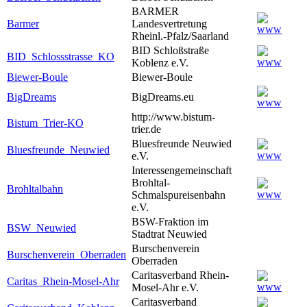
BARMER
Barmer
Landesvertretung
Rheinl.-Pfalz/Saarland
BID Schloßstraße
BID_Schlossstrasse_KO
Koblenz e.V.
Biewer-Boule
Biewer-Boule
BigDreams
BigDreams.eu
http://www.bistum-
Bistum_Trier-KO
trier.de
Bluesfreunde Neuwied
Bluesfreunde_Neuwied
e.V.
Interessengemeinschaft
Brohltal-
Brohltalbahn
Schmalspureisenbahn
e.V.
BSW-Fraktion im
BSW_Neuwied
Stadtrat Neuwied
Burschenverein
Burschenverein_Oberraden
Oberraden
Caritasverband Rhein-
Caritas_Rhein-Mosel-Ahr
Mosel-Ahr e.V.
Caritasverband