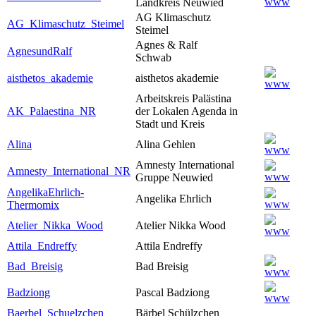
Landkreis Neuwied
AG Klimaschutz
AG_Klimaschutz_Steimel
Steimel
Agnes & Ralf
AgnesundRalf
Schwab
aisthetos_akademie
aisthetos akademie
Arbeitskreis Palästina
AK_Palaestina_NR
der Lokalen Agenda in
Stadt und Kreis
Alina
Alina Gehlen
Amnesty International
Amnesty_International_NR
Gruppe Neuwied
AngelikaEhrlich-
Angelika Ehrlich
Thermomix
Atelier_Nikka_Wood
Atelier Nikka Wood
Attila_Endreffy
Attila Endreffy
Bad_Breisig
Bad Breisig
Badziong
Pascal Badziong
Baerbel_Schuelzchen
Bärbel Schülzchen