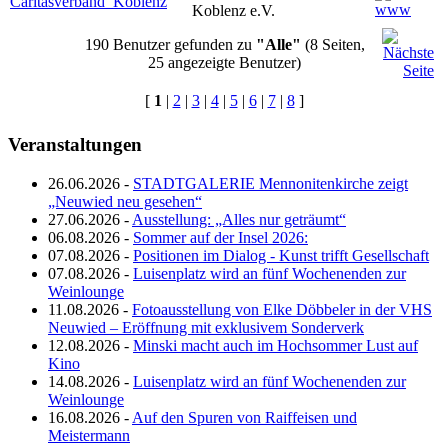
Caritasverband_Koblenz
Koblenz e.V.
190 Benutzer gefunden zu
"Alle"
(8 Seiten,
25 angezeigte Benutzer)
[
1
|
2
|
3
|
4
|
5
|
6
|
7
|
8
]
Veranstaltungen
26.06.2026 -
STADTGALERIE Mennonitenkirche zeigt
„Neuwied neu gesehen“
27.06.2026 -
Ausstellung: „Alles nur geträumt“
06.08.2026 -
Sommer auf der Insel 2026:
07.08.2026 -
Positionen im Dialog - Kunst trifft Gesellschaft
07.08.2026 -
Luisenplatz wird an fünf Wochenenden zur
Weinlounge
11.08.2026 -
Fotoausstellung von Elke Döbbeler in der VHS
Neuwied – Eröffnung mit exklusivem Sonderverk
12.08.2026 -
Minski macht auch im Hochsommer Lust auf
Kino
14.08.2026 -
Luisenplatz wird an fünf Wochenenden zur
Weinlounge
16.08.2026 -
Auf den Spuren von Raiffeisen und
Meistermann