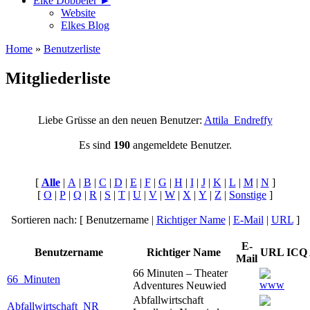
Elke Döbbeler ►
Website
Elkes Blog
Home
»
Benutzerliste
Mitgliederliste
Liebe Grüsse an den neuen Benutzer:
Attila_Endreffy
Es sind
190
angemeldete Benutzer.
[
Alle
|
A
|
B
|
C
|
D
|
E
|
F
|
G
|
H
|
I
|
J
|
K
|
L
|
M
|
N
]
[
O
|
P
|
Q
|
R
|
S
|
T
|
U
|
V
|
W
|
X
|
Y
|
Z
|
Sonstige
]
Sortieren nach: [ Benutzername |
Richtiger Name
|
E-Mail
|
URL
]
E-
Benutzername
Richtiger Name
URL
ICQ
Mail
66 Minuten – Theater
66_Minuten
Adventures Neuwied
Abfallwirtschaft
Abfallwirtschaft_NR