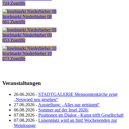
724 Zugriffe
Inselmarkt Niederbieber 08
661 Zugriffe
Inselmarkt Niederbieber 09
853 Zugriffe
Inselmarkt Niederbieber 10
673 Zugriffe
Veranstaltungen
26.06.2026 -
STADTGALERIE Mennonitenkirche zeigt
„Neuwied neu gesehen“
27.06.2026 -
Ausstellung: „Alles nur geträumt“
06.08.2026 -
Sommer auf der Insel 2026:
07.08.2026 -
Positionen im Dialog - Kunst trifft Gesellschaft
07.08.2026 -
Luisenplatz wird an fünf Wochenenden zur
Weinlounge