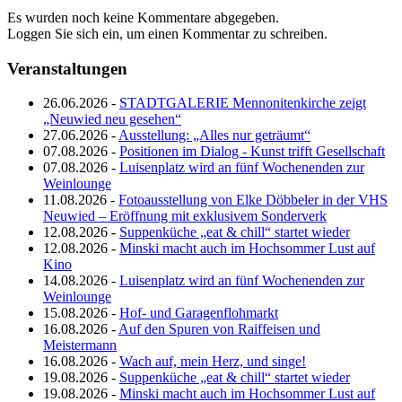
Es wurden noch keine Kommentare abgegeben.
Loggen Sie sich ein, um einen Kommentar zu schreiben.
Veranstaltungen
26.06.2026 -
STADTGALERIE Mennonitenkirche zeigt
„Neuwied neu gesehen“
27.06.2026 -
Ausstellung: „Alles nur geträumt“
07.08.2026 -
Positionen im Dialog - Kunst trifft Gesellschaft
07.08.2026 -
Luisenplatz wird an fünf Wochenenden zur
Weinlounge
11.08.2026 -
Fotoausstellung von Elke Döbbeler in der VHS
Neuwied – Eröffnung mit exklusivem Sonderverk
12.08.2026 -
Suppenküche „eat & chill“ startet wieder
12.08.2026 -
Minski macht auch im Hochsommer Lust auf
Kino
14.08.2026 -
Luisenplatz wird an fünf Wochenenden zur
Weinlounge
15.08.2026 -
Hof- und Garagenflohmarkt
16.08.2026 -
Auf den Spuren von Raiffeisen und
Meistermann
16.08.2026 -
Wach auf, mein Herz, und singe!
19.08.2026 -
Suppenküche „eat & chill“ startet wieder
19.08.2026 -
Minski macht auch im Hochsommer Lust auf