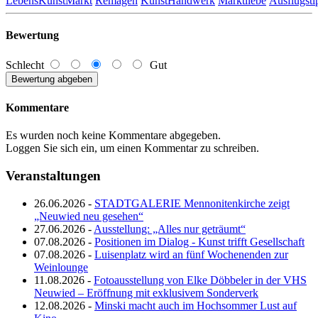
LebensKunstMarkt
Remagen
KunstHandwerk
Marktliebe
Ausflugsti
Bewertung
Schlecht
Gut
Kommentare
Es wurden noch keine Kommentare abgegeben.
Loggen Sie sich ein, um einen Kommentar zu schreiben.
Veranstaltungen
26.06.2026 -
STADTGALERIE Mennonitenkirche zeigt
„Neuwied neu gesehen“
27.06.2026 -
Ausstellung: „Alles nur geträumt“
07.08.2026 -
Positionen im Dialog - Kunst trifft Gesellschaft
07.08.2026 -
Luisenplatz wird an fünf Wochenenden zur
Weinlounge
11.08.2026 -
Fotoausstellung von Elke Döbbeler in der VHS
Neuwied – Eröffnung mit exklusivem Sonderverk
12.08.2026 -
Minski macht auch im Hochsommer Lust auf