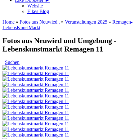
Elke Döbbeler ►
Website
Elkes Blog
Home
»
Fotos aus Neuwied..
»
Veranstaltungen 2025
»
Remagen-
LebensKunstMarkt
Fotos aus Neuwied und Umgebung -
Lebenskunstmarkt Remagen 11
Suchen