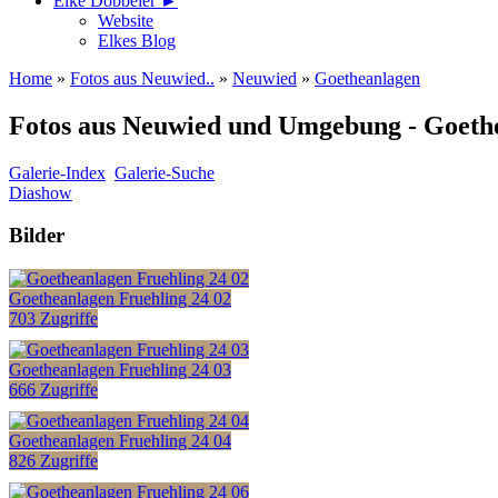
Elke Döbbeler ►
Website
Elkes Blog
Home
»
Fotos aus Neuwied..
»
Neuwied
»
Goetheanlagen
Fotos aus Neuwied und Umgebung - Goeth
Galerie-Index
Galerie-Suche
Diashow
Bilder
Goetheanlagen Fruehling 24 02
703 Zugriffe
Goetheanlagen Fruehling 24 03
666 Zugriffe
Goetheanlagen Fruehling 24 04
826 Zugriffe