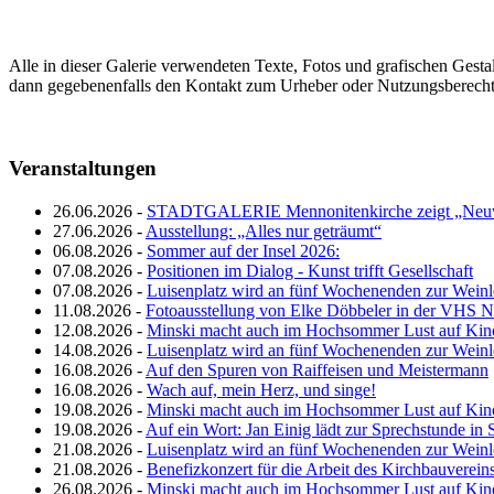
Alle in dieser Galerie verwendeten Texte, Fotos und grafischen Gestal
dann gegebenenfalls den Kontakt zum Urheber oder Nutzungsberechtig
Veranstaltungen
26.06.2026 -
STADTGALERIE Mennonitenkirche zeigt „Neuw
27.06.2026 -
Ausstellung: „Alles nur geträumt“
06.08.2026 -
Sommer auf der Insel 2026:
07.08.2026 -
Positionen im Dialog - Kunst trifft Gesellschaft
07.08.2026 -
Luisenplatz wird an fünf Wochenenden zur Wein
11.08.2026 -
Fotoausstellung von Elke Döbbeler in der VHS 
12.08.2026 -
Minski macht auch im Hochsommer Lust auf Kin
14.08.2026 -
Luisenplatz wird an fünf Wochenenden zur Wein
16.08.2026 -
Auf den Spuren von Raiffeisen und Meistermann
16.08.2026 -
Wach auf, mein Herz, und singe!
19.08.2026 -
Minski macht auch im Hochsommer Lust auf Kin
19.08.2026 -
Auf ein Wort: Jan Einig lädt zur Sprechstunde in 
21.08.2026 -
Luisenplatz wird an fünf Wochenenden zur Wein
21.08.2026 -
Benefizkonzert für die Arbeit des Kirchbauverein
26.08.2026 -
Minski macht auch im Hochsommer Lust auf Kin