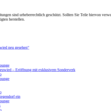
tungen sind urheberrechtlich geschützt. Sollten Sie Teile hiervon verw
ten herstellen.
ied neu gesehen“
lounge
Neuwied – Eröffnung mit exklusivem Sonderverk
o
lounge
o
Segendorf ein
lounge
s
o