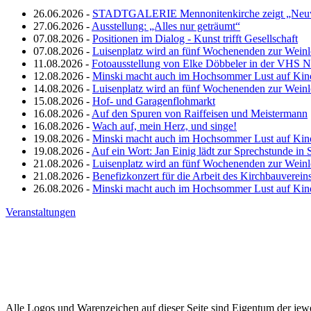
26.06.2026 -
STADTGALERIE Mennonitenkirche zeigt „Neuw
27.06.2026 -
Ausstellung: „Alles nur geträumt“
07.08.2026 -
Positionen im Dialog - Kunst trifft Gesellschaft
07.08.2026 -
Luisenplatz wird an fünf Wochenenden zur Wein
11.08.2026 -
Fotoausstellung von Elke Döbbeler in der VHS 
12.08.2026 -
Minski macht auch im Hochsommer Lust auf Kin
14.08.2026 -
Luisenplatz wird an fünf Wochenenden zur Wein
15.08.2026 -
Hof- und Garagenflohmarkt
16.08.2026 -
Auf den Spuren von Raiffeisen und Meistermann
16.08.2026 -
Wach auf, mein Herz, und singe!
19.08.2026 -
Minski macht auch im Hochsommer Lust auf Kin
19.08.2026 -
Auf ein Wort: Jan Einig lädt zur Sprechstunde in 
21.08.2026 -
Luisenplatz wird an fünf Wochenenden zur Wein
21.08.2026 -
Benefizkonzert für die Arbeit des Kirchbauverein
26.08.2026 -
Minski macht auch im Hochsommer Lust auf Kin
Veranstaltungen
Alle Logos und Warenzeichen auf dieser Seite sind Eigentum der jewe