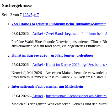
Suchergebnisse
Seite 2 von 7
1
2
3
4
5
..
»
7
Zwei Bands begeistern Publikum beim Jubiläums-Summit
28.04.2026
–
Artikel
›
Zwei Bands begeistern Publikum beim 
Perfekte Wahl: Bluesfreunde Neuwied präsentierten Climax Blue
ausverkaufter Saal im food hotel, ein begeistertes Publikum ...
Kunst im Karree 2026 – größer, bunter, vielseitiger
27.04.2026
–
Artikel
›
Kunst im Karree 2026 – größer, bunter, v
Neuwied, Mai 2026 – Am ersten Maiwochenende verwandelt sich
unter freiem Himmel: Kunst im Karree 2026 lädt am 02. und 03. 
Internationale Fachbesucher am Mittelrhein
23.04.2026
–
Artikel
›
Internationale Fachbesucher am Mittelrh
Medien aus der ganzen Welt entdecken Koblenz und den Mitt