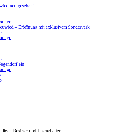
ied neu gesehen“
lounge
Neuwied – Eröffnung mit exklusivem Sonderverk
o
lounge
o
Segendorf ein
lounge
s
o
iligen Besitzer und Lizenzhalter.