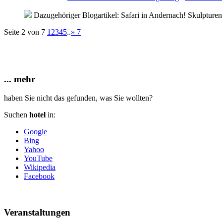
Dazugehöriger Blogartikel: Safari in Andernach! Skulpture
Seite 2 von 7
1
2
3
4
5
..
»
7
... mehr
haben Sie nicht das gefunden, was Sie wollten?
Suchen
hotel
in:
Google
Bing
Yahoo
YouTube
Wikipedia
Facebook
Veranstaltungen