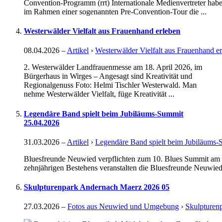
Convention-Programm (rrt) Internationale Medienvertreter ha
im Rahmen einer sogenannten Pre-Convention-Tour die ...
Westerwälder Vielfalt aus Frauenhand erleben
08.04.2026
–
Artikel
›
Westerwälder Vielfalt aus Frauenhand e
2. Westerwälder Landfrauenmesse am 18. April 2026, im
Bürgerhaus in Wirges – Angesagt sind Kreativität und
Regionalgenuss Foto: Helmi Tischler Westerwald. Man
nehme Westerwälder Vielfalt, füge Kreativität ...
Legendäre Band spielt beim Jubiläums-Summit
25.04.2026
31.03.2026
–
Artikel
›
Legendäre Band spielt beim Jubiläums
Bluesfreunde Neuwied verpflichten zum 10. Blues Summit am 2
zehnjährigen Bestehens veranstalten die Bluesfreunde Neuwied 
Skulpturenpark Andernach Maerz 2026 05
27.03.2026
–
Fotos aus Neuwied und Umgebung
›
Skulpturen