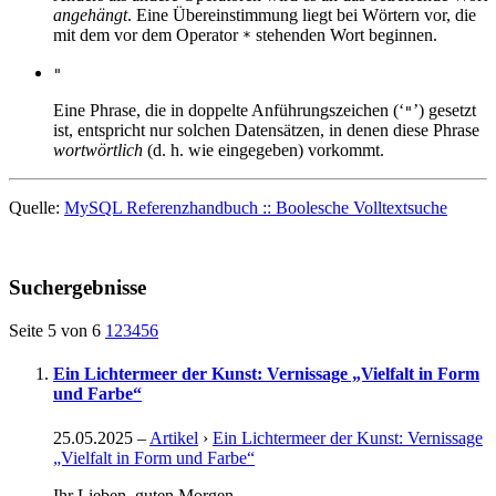
angehängt
. Eine Übereinstimmung liegt bei Wörtern vor, die
mit dem vor dem Operator
stehenden Wort beginnen.
*
"
Eine Phrase, die in doppelte Anführungszeichen (‘
’) gesetzt
"
ist, entspricht nur solchen Datensätzen, in denen diese Phrase
wortwörtlich
(d. h. wie eingegeben) vorkommt.
Quelle:
MySQL Referenzhandbuch :: Boolesche Volltextsuche
Suchergebnisse
Seite 5 von 6
1
2
3
4
5
6
Ein Lichtermeer der Kunst: Vernissage „Vielfalt in Form
und Farbe“
25.05.2025
–
Artikel
›
Ein Lichtermeer der Kunst: Vernissage
„Vielfalt in Form und Farbe“
Ihr Lieben, guten Morgen