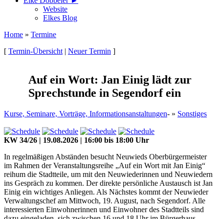
Elke Döbbeler ►
Website
Elkes Blog
Home
»
Termine
[
Termin-Übersicht
|
Neuer Termin
]
Auf ein Wort: Jan Einig lädt zur
Sprechstunde in Segendorf ein
Kurse, Seminare, Vorträge, Informationsanstaltungen
- »
Sonstiges
KW 34/26 | 19.08.2026 | 16:00 bis 18:00 Uhr
In regelmäßigen Abständen besucht Neuwieds Oberbürgermeister
im Rahmen der Veranstaltungsreihe „Auf ein Wort mit Jan Einig“
reihum die Stadtteile, um mit den Neuwiederinnen und Neuwiedern
ins Gespräch zu kommen. Der direkte persönliche Austausch ist Jan
Einig ein wichtiges Anliegen. Als Nächstes kommt der Neuwieder
Verwaltungschef am Mittwoch, 19. August, nach Segendorf. Alle
interessierten Einwohnerinnen und Einwohner des Stadtteils sind
dazu eingeladen, sich zwischen 16 und 18 Uhr im Bürgerhaus,