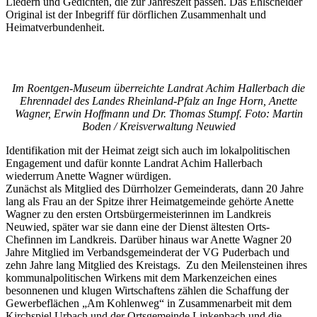
Liedern und Gedichten, die zur Jahreszeit passen. Das Ehlscheider
Original ist der Inbegriff für dörflichen Zusammenhalt und
Heimatverbundenheit.
Im Roentgen-Museum überreichte Landrat Achim Hallerbach die
Ehrennadel des Landes Rheinland-Pfalz an Inge Horn, Anette
Wagner, Erwin Hoffmann und Dr. Thomas Stumpf. Foto: Martin
Boden / Kreisverwaltung Neuwied
Identifikation mit der Heimat zeigt sich auch im lokalpolitischen
Engagement und dafür konnte Landrat Achim Hallerbach
wiederrum Anette Wagner würdigen.
Zunächst als Mitglied des Dürrholzer Gemeinderats, dann 20 Jahre
lang als Frau an der Spitze ihrer Heimatgemeinde gehörte Anette
Wagner zu den ersten Ortsbürgermeisterinnen im Landkreis
Neuwied, später war sie dann eine der Dienst ältesten Orts-
Chefinnen im Landkreis. Darüber hinaus war Anette Wagner 20
Jahre Mitglied im Verbandsgemeinderat der VG Puderbach und
zehn Jahre lang Mitglied des Kreistags. Zu den Meilensteinen ihres
kommunalpolitischen Wirkens mit dem Markenzeichen eines
besonnenen und klugen Wirtschaftens zählen die Schaffung der
Gewerbeflächen „Am Kohlenweg“ in Zusammenarbeit mit dem
Kirchspiel Urbach und der Ortsgemeinde Linkenbach und die