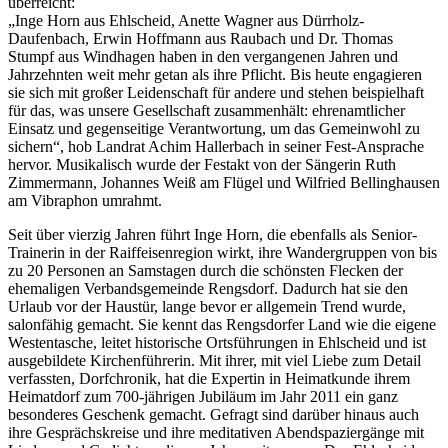
überreicht:
„Inge Horn aus Ehlscheid, Anette Wagner aus Dürrholz-
Daufenbach, Erwin Hoffmann aus Raubach und Dr. Thomas
Stumpf aus Windhagen haben in den vergangenen Jahren und
Jahrzehnten weit mehr getan als ihre Pflicht. Bis heute engagieren
sie sich mit großer Leidenschaft für andere und stehen beispielhaft
für das, was unsere Gesellschaft zusammenhält: ehrenamtlicher
Einsatz und gegenseitige Verantwortung, um das Gemeinwohl zu
sichern“, hob Landrat Achim Hallerbach in seiner Fest-Ansprache
hervor. Musikalisch wurde der Festakt von der Sängerin Ruth
Zimmermann, Johannes Weiß am Flügel und Wilfried Bellinghausen
am Vibraphon umrahmt.
Seit über vierzig Jahren führt Inge Horn, die ebenfalls als Senior-
Trainerin in der Raiffeisenregion wirkt, ihre Wandergruppen von bis
zu 20 Personen an Samstagen durch die schönsten Flecken der
ehemaligen Verbandsgemeinde Rengsdorf. Dadurch hat sie den
Urlaub vor der Haustür, lange bevor er allgemein Trend wurde,
salonfähig gemacht. Sie kennt das Rengsdorfer Land wie die eigene
Westentasche, leitet historische Ortsführungen in Ehlscheid und ist
ausgebildete Kirchenführerin. Mit ihrer, mit viel Liebe zum Detail
verfassten, Dorfchronik, hat die Expertin in Heimatkunde ihrem
Heimatdorf zum 700-jährigen Jubiläum im Jahr 2011 ein ganz
besonderes Geschenk gemacht. Gefragt sind darüber hinaus auch
ihre Gesprächskreise und ihre meditativen Abendspaziergänge mit