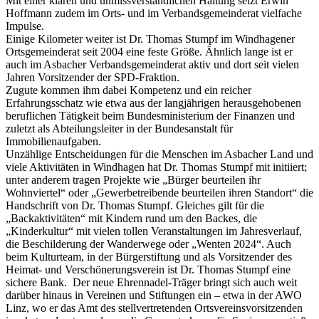
Mit einer klaren und unmissverständlichen Haltung setzt Erwin
Hoffmann zudem im Orts- und im Verbandsgemeinderat vielfache
Impulse.
Einige Kilometer weiter ist Dr. Thomas Stumpf im Windhagener
Ortsgemeinderat seit 2004 eine feste Größe. Ähnlich lange ist er
auch im Asbacher Verbandsgemeinderat aktiv und dort seit vielen
Jahren Vorsitzender der SPD-Fraktion.
Zugute kommen ihm dabei Kompetenz und ein reicher
Erfahrungsschatz wie etwa aus der langjährigen herausgehobenen
beruflichen Tätigkeit beim Bundesministerium der Finanzen und
zuletzt als Abteilungsleiter in der Bundesanstalt für
Immobilienaufgaben.
Unzählige Entscheidungen für die Menschen im Asbacher Land und
viele Aktivitäten in Windhagen hat Dr. Thomas Stumpf mit initiiert;
unter anderem tragen Projekte wie „Bürger beurteilen ihr
Wohnviertel“ oder „Gewerbetreibende beurteilen ihren Standort“ die
Handschrift von Dr. Thomas Stumpf. Gleiches gilt für die
„Backaktivitäten“ mit Kindern rund um den Backes, die
„Kinderkultur“ mit vielen tollen Veranstaltungen im Jahresverlauf,
die Beschilderung der Wanderwege oder „Wenten 2024“. Auch
beim Kulturteam, in der Bürgerstiftung und als Vorsitzender des
Heimat- und Verschönerungsverein ist Dr. Thomas Stumpf eine
sichere Bank. Der neue Ehrennadel-Träger bringt sich auch weit
darüber hinaus in Vereinen und Stiftungen ein – etwa in der AWO
Linz, wo er das Amt des stellvertretenden Ortsvereinsvorsitzenden