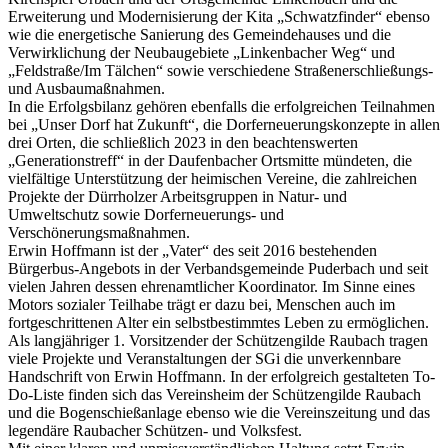
Erweiterung und Modernisierung der Kita „Schwatzfinder“ ebenso
wie die energetische Sanierung des Gemeindehauses und die
Verwirklichung der Neubaugebiete „Linkenbacher Weg“ und
„Feldstraße/Im Tälchen“ sowie verschiedene Straßenerschließungs-
und Ausbaumaßnahmen.
In die Erfolgsbilanz gehören ebenfalls die erfolgreichen Teilnahmen
bei „Unser Dorf hat Zukunft“, die Dorferneuerungskonzepte in allen
drei Orten, die schließlich 2023 in den beachtenswerten
„Generationstreff“ in der Daufenbacher Ortsmitte mündeten, die
vielfältige Unterstützung der heimischen Vereine, die zahlreichen
Projekte der Dürrholzer Arbeitsgruppen in Natur- und
Umweltschutz sowie Dorferneuerungs- und
Verschönerungsmaßnahmen.
Erwin Hoffmann ist der „Vater“ des seit 2016 bestehenden
Bürgerbus-Angebots in der Verbandsgemeinde Puderbach und seit
vielen Jahren dessen ehrenamtlicher Koordinator. Im Sinne eines
Motors sozialer Teilhabe trägt er dazu bei, Menschen auch im
fortgeschrittenen Alter ein selbstbestimmtes Leben zu ermöglichen.
Als langjähriger 1. Vorsitzender der Schützengilde Raubach tragen
viele Projekte und Veranstaltungen der SGi die unverkennbare
Handschrift von Erwin Hoffmann. In der erfolgreich gestalteten To-
Do-Liste finden sich das Vereinsheim der Schützengilde Raubach
und die Bogenschießanlage ebenso wie die Vereinszeitung und das
legendäre Raubacher Schützen- und Volksfest.