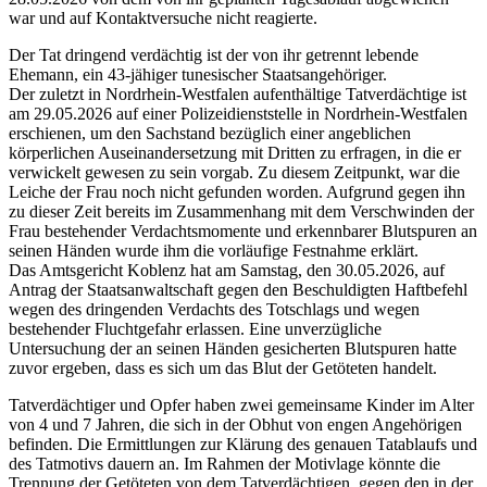
war und auf Kontaktversuche nicht reagierte.
Der Tat dringend verdächtig ist der von ihr getrennt lebende
Ehemann, ein 43-jähiger tunesischer Staatsangehöriger.
Der zuletzt in Nordrhein-Westfalen aufenthältige Tatverdächtige ist
am 29.05.2026 auf einer Polizeidienststelle in Nordrhein-Westfalen
erschienen, um den Sachstand bezüglich einer angeblichen
körperlichen Auseinandersetzung mit Dritten zu erfragen, in die er
verwickelt gewesen zu sein vorgab. Zu diesem Zeitpunkt, war die
Leiche der Frau noch nicht gefunden worden. Aufgrund gegen ihn
zu dieser Zeit bereits im Zusammenhang mit dem Verschwinden der
Frau bestehender Verdachtsmomente und erkennbarer Blutspuren an
seinen Händen wurde ihm die vorläufige Festnahme erklärt.
Das Amtsgericht Koblenz hat am Samstag, den 30.05.2026, auf
Antrag der Staatsanwaltschaft gegen den Beschuldigten Haftbefehl
wegen des dringenden Verdachts des Totschlags und wegen
bestehender Fluchtgefahr erlassen. Eine unverzügliche
Untersuchung der an seinen Händen gesicherten Blutspuren hatte
zuvor ergeben, dass es sich um das Blut der Getöteten handelt.
Tatverdächtiger und Opfer haben zwei gemeinsame Kinder im Alter
von 4 und 7 Jahren, die sich in der Obhut von engen Angehörigen
befinden. Die Ermittlungen zur Klärung des genauen Tatablaufs und
des Tatmotivs dauern an. Im Rahmen der Motivlage könnte die
Trennung der Getöteten von dem Tatverdächtigen, gegen den in der