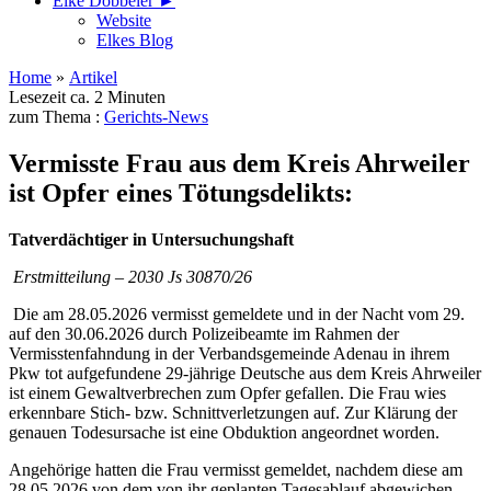
Elke Döbbeler ►
Website
Elkes Blog
Home
»
Artikel
Lesezeit ca. 2 Minuten
zum Thema :
Gerichts-News
Vermisste Frau aus dem Kreis Ahrweiler
ist Opfer eines Tötungsdelikts:
Tatverdächtiger in Untersuchungshaft
Erstmitteilung – 2030 Js 30870/26
Die am 28.05.2026 vermisst gemeldete und in der Nacht vom 29.
auf den 30.06.2026 durch Polizeibeamte im Rahmen der
Vermisstenfahndung in der Verbandsgemeinde Adenau in ihrem
Pkw tot aufgefundene 29-jährige Deutsche aus dem Kreis Ahrweiler
ist einem Gewaltverbrechen zum Opfer gefallen. Die Frau wies
erkennbare Stich- bzw. Schnittverletzungen auf. Zur Klärung der
genauen Todesursache ist eine Obduktion angeordnet worden.
Angehörige hatten die Frau vermisst gemeldet, nachdem diese am
28.05.2026 von dem von ihr geplanten Tagesablauf abgewichen