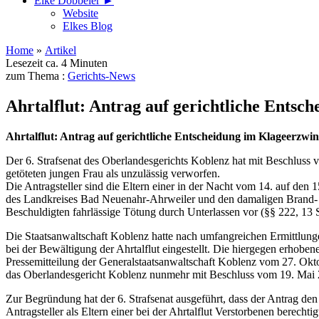
Elke Döbbeler ►
Website
Elkes Blog
Home
»
Artikel
Lesezeit ca. 4 Minuten
zum Thema :
Gerichts-News
Ahrtalflut: Antrag auf gerichtliche Entsche
Ahrtalflut: Antrag auf gerichtliche Entscheidung im Klageerzwi
Der 6. Strafsenat des Oberlandesgerichts Koblenz hat mit Beschluss v
getöteten jungen Frau als unzulässig verworfen.
Die Antragsteller sind die Eltern einer in der Nacht vom 14. auf den 
des Landkreises Bad Neuenahr-Ahrweiler und den damaligen Brand- und
Beschuldigten fahrlässige Tötung durch Unterlassen vor (§§ 222, 13
Die Staatsanwaltschaft Koblenz hatte nach umfangreichen Ermittlung
bei der Bewältigung der Ahrtalflut eingestellt. Die hiergegen erho
Pressemitteilung der Generalstaatsanwaltschaft Koblenz vom 27. Okto
das Oberlandesgericht Koblenz nunmehr mit Beschluss vom 19. Mai 2
Zur Begründung hat der 6. Strafsenat ausgeführt, dass der Antrag den
Antragsteller als Eltern einer bei der Ahrtalflut Verstorbenen bere