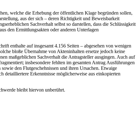
chen, welche die Erhebung der öffentlichen Klage begründen sollen,
rstellung, aus der sich – deren Richtigkeit und Beweisbarkeit
ngserheblichen Sachverhalt selbst so darstellen, dass die Schlüssigkeit
 aus den Ermittlungsakten oder anderen Unterlagen
rift enthalte auf insgesamt 4.156 Seiten – abgesehen von wenigen
e solche bloße Übernahme von Akteninhalten ersetze jedoch keine
enen maßgeblichen Sachverhalt die Antragsteller ausgingen. Auch auf
r fragmentiert; insbesondere fehlten im gesamten Antrag Ausführungen
n sowie den Flutgeschehnissen und ihren Ursachen. Etwaige
 detailliertere Erkenntnisse möglicherweise aus einkopierten
chwerde bleibt hiervon unberührt.