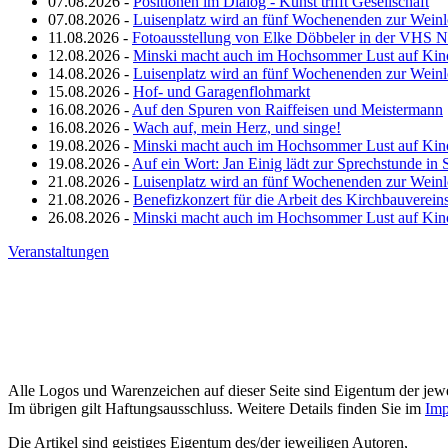
07.08.2026 -
Positionen im Dialog - Kunst trifft Gesellschaft
07.08.2026 -
Luisenplatz wird an fünf Wochenenden zur Wein
11.08.2026 -
Fotoausstellung von Elke Döbbeler in der VHS 
12.08.2026 -
Minski macht auch im Hochsommer Lust auf Kin
14.08.2026 -
Luisenplatz wird an fünf Wochenenden zur Wein
15.08.2026 -
Hof- und Garagenflohmarkt
16.08.2026 -
Auf den Spuren von Raiffeisen und Meistermann
16.08.2026 -
Wach auf, mein Herz, und singe!
19.08.2026 -
Minski macht auch im Hochsommer Lust auf Kin
19.08.2026 -
Auf ein Wort: Jan Einig lädt zur Sprechstunde in 
21.08.2026 -
Luisenplatz wird an fünf Wochenenden zur Wein
21.08.2026 -
Benefizkonzert für die Arbeit des Kirchbauverein
26.08.2026 -
Minski macht auch im Hochsommer Lust auf Kin
Veranstaltungen
Alle Logos und Warenzeichen auf dieser Seite sind Eigentum der jewe
Im übrigen gilt Haftungsausschluss. Weitere Details finden Sie im
Imp
Die Artikel sind geistiges Eigentum des/der jeweiligen Autoren,