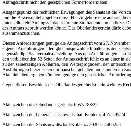
Antragsschrift nicht den gesetzlichen Formerfordernissen.
Ausgangspunkt der rechtlichen Erwägungen des Senats ist die Vorschr
und die Beweismittel angeben muss. Hierzu gehöre eine aus sich herau
unterstellt – ein Anfangsverdacht für eine Straftat entnehmen ließe. D
des Antrags geprüft werden könne. Das Oberlandesgericht dürfe dabei
zusammenzusuchen.
Diesen Anforderungen genüge die Antragsschrift vom 27. November 20
eigenen Ausführungen – lediglich ausgewählte Inhalte aus den staats
eigenständige Sachverhaltsdarstellung. Aus den Ausführungen lasse s
den verbleibenden 52 Seiten der Antragsschrift fehle es an einer in 
zu den seinerzeitigen Abläufen, den Wetterprognosen, den untersch
Ausführungen hierzu seien nur pauschal gehalten und stünden im Zusa
Akteninhalten ergeben könnten, genüge den gesetzlichen Anforderun
Gegen diesen Beschluss des Oberlandesgerichts ist kein weiteres Rec
Aktenzeichen des Oberlandesgerichts: 6 Ws 788/25
Aktenzeichen der Generalstaatsanwaltschaft Koblenz: 4 Zs 295/24
Aktenzeichen der Staatsanwaltschaft Koblenz: 2030 Js 44662/21