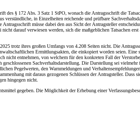
ift des § 172 Abs. 3 Satz 1 StPO, wonach die Antragsschrift die Tatsa
s verständliche, in Einzelheiten reichende und prüfbare Sachverhaltsda
ie Antragsschrift müsse dabei den aus Sicht der Antragsteller entscheidu
 nicht darauf verwiesen werden, sich die maßgeblichen Tatsachen erst
25 trotz ihres großen Umfangs von 4.208 Seiten nicht. Die Antragssch
anwaltschaftlichen Ermittlungsakten, die einkopiert worden seien. Ein
ich nicht entnehmen, von welchem für den konkreten Fall der Verstorb
sich geschlossenen Sachverhaltsdarstellung. Die Darstellung sei vielmeh
iedlichen Pegelwerten, den Warnmeldungen und Verhaltensempfehlunge
mmenhang mit daraus gezogenen Schlüssen der Antragsteller. Dass sich
gen hingegen nicht.
htsmittel gegeben. Die Möglichkeit der Erhebung einer Verfassungsbes