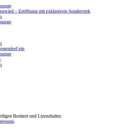
lounge
Neuwied – Eröffnung mit exklusivem Sonderverk
o
lounge
o
Segendorf ein
lounge
s
o
iligen Besitzer und Lizenzhalter.
ressum
.