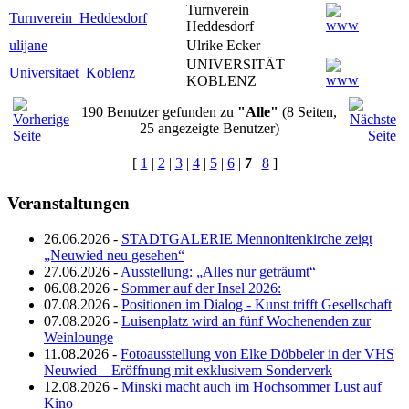
Turnverein
Turnverein_Heddesdorf
Heddesdorf
ulijane
Ulrike Ecker
UNIVERSITÄT
Universitaet_Koblenz
KOBLENZ
190 Benutzer gefunden zu
"Alle"
(8 Seiten,
25 angezeigte Benutzer)
[
1
|
2
|
3
|
4
|
5
|
6
|
7
|
8
]
Veranstaltungen
26.06.2026 -
STADTGALERIE Mennonitenkirche zeigt
„Neuwied neu gesehen“
27.06.2026 -
Ausstellung: „Alles nur geträumt“
06.08.2026 -
Sommer auf der Insel 2026:
07.08.2026 -
Positionen im Dialog - Kunst trifft Gesellschaft
07.08.2026 -
Luisenplatz wird an fünf Wochenenden zur
Weinlounge
11.08.2026 -
Fotoausstellung von Elke Döbbeler in der VHS
Neuwied – Eröffnung mit exklusivem Sonderverk
12.08.2026 -
Minski macht auch im Hochsommer Lust auf
Kino