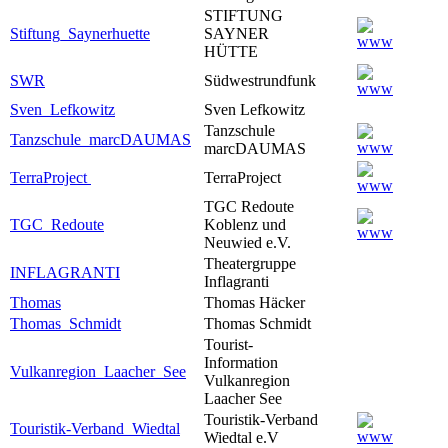
STIFTUNG
Stiftung_Saynerhuette
SAYNER
HÜTTE
SWR
Südwestrundfunk
Sven_Lefkowitz
Sven Lefkowitz
Tanzschule
Tanzschule_marcDAUMAS
marcDAUMAS
TerraProject
TerraProject
TGC Redoute
TGC_Redoute
Koblenz und
Neuwied e.V.
Theatergruppe
INFLAGRANTI
Inflagranti
Thomas
Thomas Häcker
Thomas_Schmidt
Thomas Schmidt
Tourist-
Information
Vulkanregion_Laacher_See
Vulkanregion
Laacher See
Touristik-Verband
Touristik-Verband_Wiedtal
Wiedtal e.V