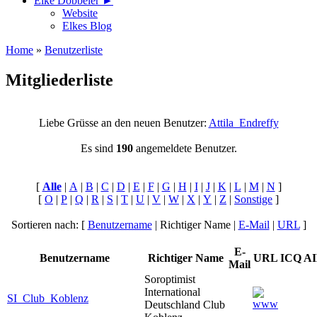
Elke Döbbeler ►
Website
Elkes Blog
Home
»
Benutzerliste
Mitgliederliste
Liebe Grüsse an den neuen Benutzer:
Attila_Endreffy
Es sind
190
angemeldete Benutzer.
[
Alle
|
A
|
B
|
C
|
D
|
E
|
F
|
G
|
H
|
I
|
J
|
K
|
L
|
M
|
N
]
[
O
|
P
|
Q
|
R
|
S
|
T
|
U
|
V
|
W
|
X
|
Y
|
Z
|
Sonstige
]
Sortieren nach: [
Benutzername
| Richtiger Name |
E-Mail
|
URL
]
E-
Benutzername
Richtiger Name
URL
ICQ
A
Mail
Soroptimist
International
SI_Club_Koblenz
Deutschland Club