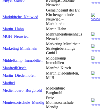
Meyer-Gastro
Eventgastronomie
Neuwied
Gemeindeamt der Ev.
Kirchengemeinde
Marktkirche_Neuwied
Neuwied –
Marktkirche
Martin_Hahn
Martin Hahn
Mehrgenerationenhaus
MGH_Neuwied
Neuwied
Marketing Mittelrhein
Marketing-Mittelrhein
Strategieberatungs
GmbH
Middelkamp
Middelkamp_Immobilien
Immobilien
ManfredKirsch
Manfred Kirsch
Martin Diedenhofen,
Martin_Diedenhofen
MdB
Maribel
Medienbüro
Medienbuero_Burgbrohl
Burgbrohl
Freie
Montessorischule_Mendig
Montessorischule
Mendig