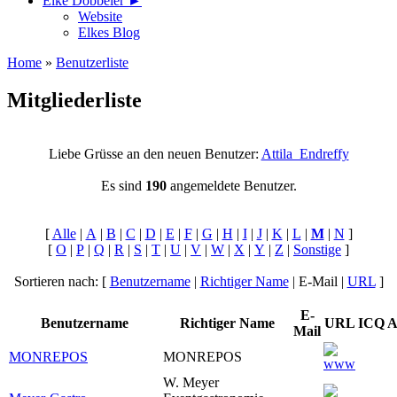
Elke Döbbeler ►
Website
Elkes Blog
Home
»
Benutzerliste
Mitgliederliste
Liebe Grüsse an den neuen Benutzer:
Attila_Endreffy
Es sind
190
angemeldete Benutzer.
[
Alle
|
A
|
B
|
C
|
D
|
E
|
F
|
G
|
H
|
I
|
J
|
K
|
L
|
M
|
N
]
[
O
|
P
|
Q
|
R
|
S
|
T
|
U
|
V
|
W
|
X
|
Y
|
Z
|
Sonstige
]
Sortieren nach: [
Benutzername
|
Richtiger Name
| E-Mail |
URL
]
E-
Benutzername
Richtiger Name
URL
ICQ
A
Mail
MONREPOS
MONREPOS
W. Meyer