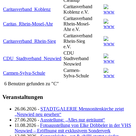
Cleanup
Caritasverband
Caritasverband_Koblenz
Koblenz e.V.
Caritasverband
Caritas_Rhein-Mosel-Ahr
Rhein-Mosel-
Ahr e.V.
Caritasverband
Caritasverband_Rhein-Sieg
Rhein-Sieg
e.V.
CDU
CDU_Stadtverband_Neuwied
Stadtverband
Neuwied
Carmen-
Carmen-Sylva-Schule
Sylva-Schule
6 Benutzer gefunden zu "C"
Veranstaltungen
26.06.2026 -
STADTGALERIE Mennonitenkirche zeigt
„Neuwied neu gesehen“
27.06.2026 -
Ausstellung: „Alles nur geträumt“
11.08.2026 -
Fotoausstellung von Elke Döbbeler in der VHS
Neuwied – Eröffnung mit exklusivem Sonderverk