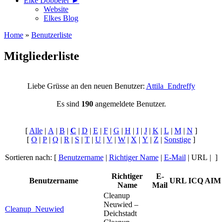
Elke Döbbeler ►
Website
Elkes Blog
Home
»
Benutzerliste
Mitgliederliste
Liebe Grüsse an den neuen Benutzer:
Attila_Endreffy
Es sind
190
angemeldete Benutzer.
[
Alle
|
A
|
B
|
C
|
D
|
E
|
F
|
G
|
H
|
I
|
J
|
K
|
L
|
M
|
N
]
[
O
|
P
|
Q
|
R
|
S
|
T
|
U
|
V
|
W
|
X
|
Y
|
Z
|
Sonstige
]
Sortieren nach: [
Benutzername
|
Richtiger Name
|
E-Mail
| URL | ]
Richtiger
E-
Benutzername
URL
ICQ
AIM
Name
Mail
Cleanup
Neuwied –
Cleanup_Neuwied
Deichstadt