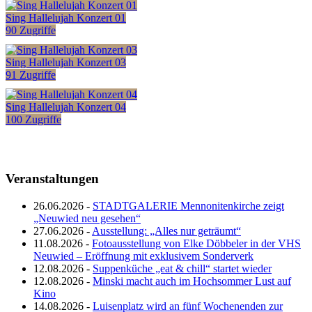
Sing Hallelujah Konzert 01
90 Zugriffe
Sing Hallelujah Konzert 03
91 Zugriffe
Sing Hallelujah Konzert 04
100 Zugriffe
Veranstaltungen
26.06.2026 -
STADTGALERIE Mennonitenkirche zeigt
„Neuwied neu gesehen“
27.06.2026 -
Ausstellung: „Alles nur geträumt“
11.08.2026 -
Fotoausstellung von Elke Döbbeler in der VHS
Neuwied – Eröffnung mit exklusivem Sonderverk
12.08.2026 -
Suppenküche „eat & chill“ startet wieder
12.08.2026 -
Minski macht auch im Hochsommer Lust auf
Kino
14.08.2026 -
Luisenplatz wird an fünf Wochenenden zur