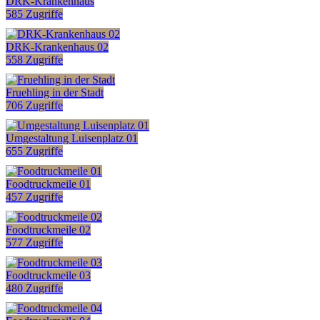
DRK-Krankenhaus
585 Zugriffe
DRK-Krankenhaus 02
558 Zugriffe
Fruehling in der Stadt
706 Zugriffe
Umgestaltung Luisenplatz 01
655 Zugriffe
Foodtruckmeile 01
457 Zugriffe
Foodtruckmeile 02
577 Zugriffe
Foodtruckmeile 03
480 Zugriffe