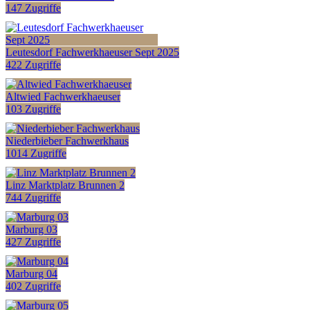
147 Zugriffe
Leutesdorf Fachwerkhaeuser Sept 2025
422 Zugriffe
Altwied Fachwerkhaeuser
103 Zugriffe
Niederbieber Fachwerkhaus
1014 Zugriffe
Linz Marktplatz Brunnen 2
744 Zugriffe
Marburg 03
427 Zugriffe
Marburg 04
402 Zugriffe