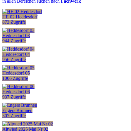
in allen Bereichen suchen nach
Fachwerk
HE 02 Heddesdorf
873 Zugriffe
Heddesdorf 03
944 Zugriffe
Heddesdorf 04
956 Zugriffe
Heddesdorf 05
1006 Zugriffe
Heddesdorf 06
937 Zugriffe
Engers Brunnen
307 Zugriffe
Altwied 2025 Mai Nr 02