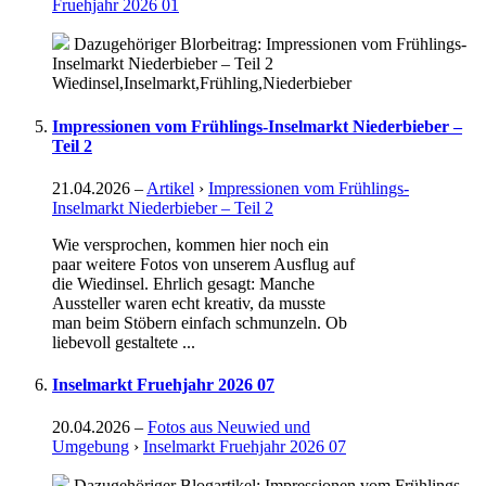
Fruehjahr 2026 01
Dazugehöriger Blorbeitrag: Impressionen vom Frühlings-
Inselmarkt Niederbieber – Teil 2
Wiedinsel,Inselmarkt,Frühling,Niederbieber
Impressionen vom Frühlings-Inselmarkt Niederbieber –
Teil 2
21.04.2026
–
Artikel
›
Impressionen vom Frühlings-
Inselmarkt Niederbieber – Teil 2
Wie versprochen, kommen hier noch ein
paar weitere Fotos von unserem Ausflug auf
die Wiedinsel. Ehrlich gesagt: Manche
Aussteller waren echt kreativ, da musste
man beim Stöbern einfach schmunzeln. Ob
liebevoll gestaltete ...
Inselmarkt Fruehjahr 2026 07
20.04.2026
–
Fotos aus Neuwied und
Umgebung
›
Inselmarkt Fruehjahr 2026 07
Dazugehöriger Blogartikel: Impressionen vom Frühlings-