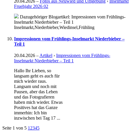
20.04.2026
–
Fotos aus Neuwied und Umgebung
›
Inselmarkt
Fruehjahr 2026 02
Dazugehöriger Blogartikel: Impressionen vom Frühlings-
Inselmarkt Niederbieber – Teil 1
Inselmarkt,Niederbieber,Wiedinsel,Frühling
Impressionen vom Frühlings-Inselmarkt Niederbieber –
Teil 1
20.04.2026
–
Artikel
›
Impressionen vom Frühlings-
Inselmarkt Niederbieber – Teil 1
Hallo Ihr Lieben, so
langsam geht es auch für
mich wieder raus.
Langsam und noch mit
Pausen, aber das Leben
und das Fotografieren
haben mich wieder. Etwas
Positives hat das Ganze
immerhin: Ich bin
inzwischen bei Tag 17 ...
Seite 1 von 5
1
2
3
4
5