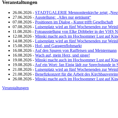
Veranstaltungen
26.06.2026 -
STADTGALERIE Mennonitenkirche zeigt „Neuw
27.06.2026 -
Ausstellung: „Alles nur geträumt“
07.08.2026 -
Positionen im Dialog - Kunst trifft Gesellschaft
07.08.2026 -
Luisenplatz wird an fünf Wochenenden zur Wein
11.08.2026 -
Fotoausstellung von Elke Döbbeler in der VHS 
12.08.2026 -
Minski macht auch im Hochsommer Lust auf Kin
14.08.2026 -
Luisenplatz wird an fünf Wochenenden zur Wein
15.08.2026 -
Hof- und Garagenflohmarkt
16.08.2026 -
Auf den Spuren von Raiffeisen und Meistermann
16.08.2026 -
Wach auf, mein Herz, und singe!
19.08.2026 -
Minski macht auch im Hochsommer Lust auf Kin
19.08.2026 -
Auf ein Wort: Jan Einig lädt zur Sprechstunde in 
21.08.2026 -
Luisenplatz wird an fünf Wochenenden zur Wein
21.08.2026 -
Benefizkonzert für die Arbeit des Kirchbauverein
26.08.2026 -
Minski macht auch im Hochsommer Lust auf Kin
Veranstaltungen