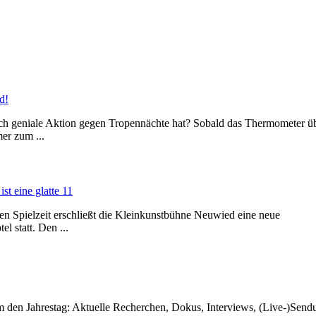
d!
mlich geniale Aktion gegen Tropennächte hat? Sobald das Thermometer ü
er zum ...
st eine glatte 11
n Spielzeit erschließt die Kleinkunstbühne Neuwied eine neue
l statt. Den ...
 den Jahrestag: Aktuelle Recherchen, Dokus, Interviews, (Live-)Send