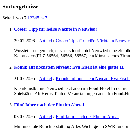
Suchergebnisse
Seite 1 von 7
1
2
3
4
5
..
»
7
Cooler Tipp für heiße Nächte in Neuwied!
29.07.2026
–
Artikel
›
Cooler Tipp für heiße Nächte in Neuwie
Wusstet ihr eigentlich, dass das food hotel Neuwied eine zie
Neuwieder (PLZ 56564, 56566, 56567) ein klimatisiertes Zimm
Komik auf höchstem Niveau: Eva Eiselt ist eine glatte 11
21.07.2026
–
Artikel
›
Komik auf höchstem Niveau: Eva Eiselt i
Kleinkunstbühne Neuwied jetzt auch im Food-Hotel In der neue
Spielstätte. Ab Herbst finden Veranstaltungen auch im Food-Hote
Fünf Jahre nach der Flut im Ahrtal
03.07.2026
–
Artikel
›
Fünf Jahre nach der Flut im Ahrtal
Multimediale Berichterstattung Alles Wichtige im SWR rund um