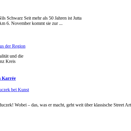
ls Schwarz Seit mehr als 50 Jahren ist Jutta
 Am 6. November kommt sie zur ...
aus der Region
ität und die
anz Kreis
m Karrée
uczek bei Kunst
uczek! Wobei – das, was er macht, geht weit über klassische Street Art 