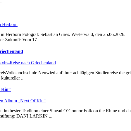
..
in Herborn
in Herborn Fotograf: Sebastian Gries. Westerwald, den 25.06.2026.
r Zukunft: Vom 17. ...
riechenland
 kvhs-Reise nach Griechenland
eisVolkshochschule Neuwied auf ihrer achttägigen Studienreise die gri
ultureller ...
 Kin“
n Album „Next Of Kin“
in im bester Tradition einer Sinead O’Connor Folk on the Rhine und da
rstiftung: DANI LARKIN ...