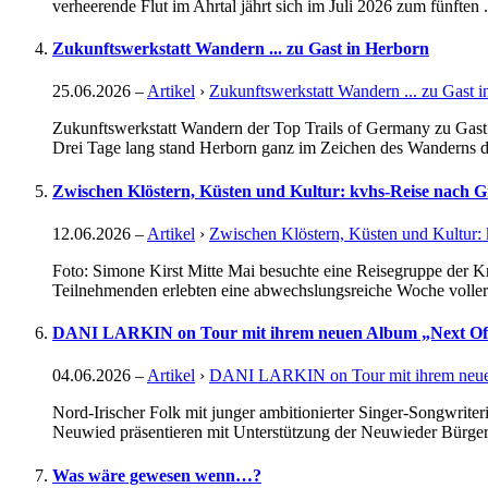
verheerende Flut im Ahrtal jährt sich im Juli 2026 zum fünften .
Zukunftswerkstatt Wandern ... zu Gast in Herborn
25.06.2026
–
Artikel
›
Zukunftswerkstatt Wandern ... zu Gast 
Zukunftswerkstatt Wandern der Top Trails of Germany zu Gast 
Drei Tage lang stand Herborn ganz im Zeichen des Wanderns de
Zwischen Klöstern, Küsten und Kultur: kvhs-Reise nach G
12.06.2026
–
Artikel
›
Zwischen Klöstern, Küsten und Kultur:
Foto: Simone Kirst Mitte Mai besuchte eine Reisegruppe der Kr
Teilnehmenden erlebten eine abwechslungsreiche Woche voller k
DANI LARKIN on Tour mit ihrem neuen Album „Next Of
04.06.2026
–
Artikel
›
DANI LARKIN on Tour mit ihrem neue
Nord-Irischer Folk mit junger ambitionierter Singer-Songwriter
Neuwied präsentieren mit Unterstützung der Neuwieder Bürge
Was wäre gewesen wenn…?