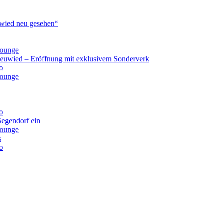
ied neu gesehen“
lounge
Neuwied – Eröffnung mit exklusivem Sonderverk
o
lounge
o
Segendorf ein
lounge
s
o