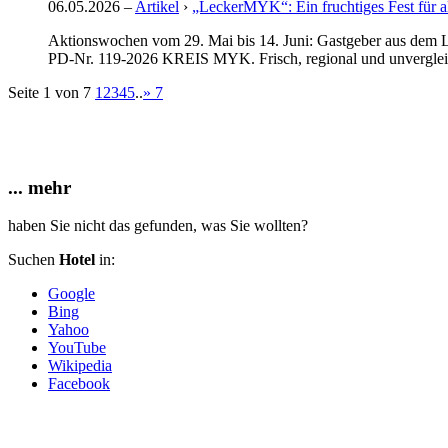
06.05.2026
–
Artikel
›
„LeckerMYK“: Ein fruchtiges Fest für a
Aktionswochen vom 29. Mai bis 14. Juni: Gastgeber aus dem L
PD-Nr. 119-2026 KREIS MYK. Frisch, regional und unvergleichl
Seite 1 von 7
1
2
3
4
5
..
»
7
... mehr
haben Sie nicht das gefunden, was Sie wollten?
Suchen
Hotel
in:
Google
Bing
Yahoo
YouTube
Wikipedia
Facebook