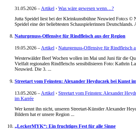
31.05.2026
–
Artikel
›
Was wäre gewesen wenn…?
Jutta Speidel liest bei der Kleinkunstbühne Neuwied Foto:s © Ni
Speidel eine der beliebtesten Schauspielerinnen Deutschlands.
Naturgenuss-Offensive für Rindfleisch aus der Region
19.05.2026
–
Artikel
›
Naturgenuss-Offensive für Rindfleisch 
Westerwälder Beef Wochen wollen im Mai und Juni für die Qual
Vielfalt regionalen Rindfleischs sensibilisieren Foto: Kathrin L
Neuwied. Die 3. ...
Streetart vom Feinsten: Alexander Heyduczek bei Kunst i
13.05.2026
–
Artikel
›
Streetart vom Feinsten: Alexander Heyd
im Karrée
Wer kennt ihn nicht, unseren Streetart-Künstler Alexander Heyd
Bildern hat er unsere Region ...
„LeckerMYK“: Ein fruchtiges Fest für alle Sinne