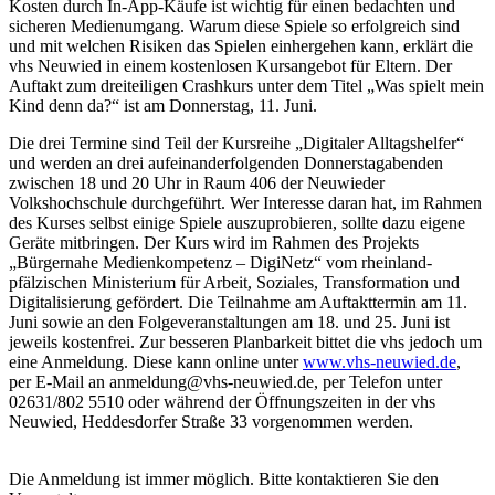
Kosten durch In-App-Käufe ist wichtig für einen bedachten und
sicheren Medienumgang. Warum diese Spiele so erfolgreich sind
und mit welchen Risiken das Spielen einhergehen kann, erklärt die
vhs Neuwied in einem kostenlosen Kursangebot für Eltern. Der
Auftakt zum dreiteiligen Crashkurs unter dem Titel „Was spielt mein
Kind denn da?“ ist am Donnerstag, 11. Juni.
Die drei Termine sind Teil der Kursreihe „Digitaler Alltagshelfer“
und werden an drei aufeinanderfolgenden Donnerstagabenden
zwischen 18 und 20 Uhr in Raum 406 der Neuwieder
Volkshochschule durchgeführt. Wer Interesse daran hat, im Rahmen
des Kurses selbst einige Spiele auszuprobieren, sollte dazu eigene
Geräte mitbringen. Der Kurs wird im Rahmen des Projekts
„Bürgernahe Medienkompetenz – DigiNetz“ vom rheinland-
pfälzischen Ministerium für Arbeit, Soziales, Transformation und
Digitalisierung gefördert. Die Teilnahme am Auftakttermin am 11.
Juni sowie an den Folgeveranstaltungen am 18. und 25. Juni ist
jeweils kostenfrei. Zur besseren Planbarkeit bittet die vhs jedoch um
eine Anmeldung. Diese kann online unter
www.vhs-neuwied.de
,
per E-Mail an anmeldung@vhs-neuwied.de, per Telefon unter
02631/802 5510 oder während der Öffnungszeiten in der vhs
Neuwied, Heddesdorfer Straße 33 vorgenommen werden.
Die Anmeldung ist immer möglich. Bitte kontaktieren Sie den