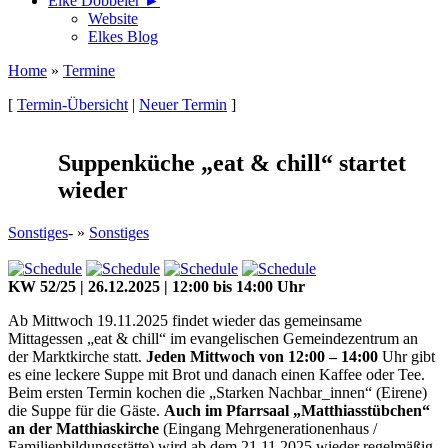
Elke Döbbeler ►
Website
Elkes Blog
Home
»
Termine
[
Termin-Übersicht
|
Neuer Termin
]
Suppenküche „eat & chill“ startet
wieder
Sonstiges
- »
Sonstiges
KW 52/25 | 26.12.2025 | 12:00 bis 14:00 Uhr
Ab Mittwoch 19.11.2025 findet wieder das gemeinsame
Mittagessen „eat & chill“ im evangelischen Gemeindezentrum an
der Marktkirche statt.
Jeden Mittwoch von 12:00 – 14:00
Uhr gibt
es eine leckere Suppe mit Brot und danach einen Kaffee oder Tee.
Beim ersten Termin kochen die „Starken Nachbar_innen“ (Eirene)
die Suppe für die Gäste.
Auch im Pfarrsaal „Matthiasstübchen“
an der Matthiaskirche
(Eingang Mehrgenerationenhaus /
Familienbildungsstätte) wird ab dem 21.11.2025 wieder regelmäßig