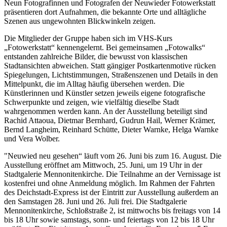
Neun Fotografinnen und Fotografen der Neuwieder Fotowerkstatt
präsentieren dort Aufnahmen, die bekannte Orte und alltägliche
Szenen aus ungewohnten Blickwinkeln zeigen.
Die Mitglieder der Gruppe haben sich im VHS-Kurs
„Fotowerkstatt“ kennengelernt. Bei gemeinsamen „Fotowalks“
entstanden zahlreiche Bilder, die bewusst von klassischen
Stadtansichten abweichen. Statt gängiger Postkartenmotive rücken
Spiegelungen, Lichtstimmungen, Straßenszenen und Details in den
Mittelpunkt, die im Alltag häufig übersehen werden. Die
Künstlerinnen und Künstler setzen jeweils eigene fotografische
Schwerpunkte und zeigen, wie vielfältig dieselbe Stadt
wahrgenommen werden kann. An der Ausstellung beteiligt sind
Rachid Attaoua, Dietmar Bernhard, Gudrun Hail, Werner Krämer,
Bernd Langheim, Reinhard Schütte, Dieter Warnke, Helga Warnke
und Vera Wolber.
"Neuwied neu gesehen“ läuft vom 26. Juni bis zum 16. August. Die
Ausstellung eröffnet am Mittwoch, 25. Juni, um 19 Uhr in der
Stadtgalerie Mennonitenkirche. Die Teilnahme an der Vernissage ist
kostenfrei und ohne Anmeldung möglich. Im Rahmen der Fahrten
des Deichstadt-Express ist der Eintritt zur Ausstellung außerdem an
den Samstagen 28. Juni und 26. Juli frei. Die Stadtgalerie
Mennonitenkirche, Schloßstraße 2, ist mittwochs bis freitags von 14
bis 18 Uhr sowie samstags, sonn- und feiertags von 12 bis 18 Uhr