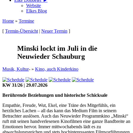
Elke Döbbeler ►
Website
Elkes Blog
Home
»
Termine
[
Termin-Übersicht
|
Neuer Termin
]
Minski lockt im Juli in die
Neuwieder Schauburg
Musik, Kultur
- »
Kino, auch Kinderkino
KW 31/26 | 29.07.2026
Berührende Beziehungen und historische Schicksale
Empathie, Freude, Wut, Ekel, eine Träne des Mitgefühls, ein
herzliches Lachen – all das kann das Medium Film in seinem
Betrachter auslösen. Auch das Neuwieder Programmkino „Minski“
ruft mit seinen handverlesenen Kinofilmen eine ganze Bandbreite an
Emotionen hervor. Immer mittwochabends lädt es zu
abwechslungsreichen und stets hochinteressanten Filmvorführungen