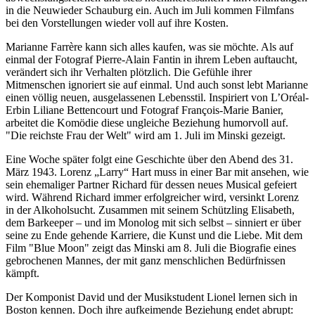
in die Neuwieder Schauburg ein. Auch im Juli kommen Filmfans
bei den Vorstellungen wieder voll auf ihre Kosten.
Marianne Farrère kann sich alles kaufen, was sie möchte. Als auf
einmal der Fotograf Pierre-Alain Fantin in ihrem Leben auftaucht,
verändert sich ihr Verhalten plötzlich. Die Gefühle ihrer
Mitmenschen ignoriert sie auf einmal. Und auch sonst lebt Marianne
einen völlig neuen, ausgelassenen Lebensstil. Inspiriert von L’Oréal-
Erbin Liliane Bettencourt und Fotograf François-Marie Banier,
arbeitet die Komödie diese ungleiche Beziehung humorvoll auf.
"Die reichste Frau der Welt" wird am 1. Juli im Minski gezeigt.
Eine Woche später folgt eine Geschichte über den Abend des 31.
März 1943. Lorenz „Larry“ Hart muss in einer Bar mit ansehen, wie
sein ehemaliger Partner Richard für dessen neues Musical gefeiert
wird. Während Richard immer erfolgreicher wird, versinkt Lorenz
in der Alkoholsucht. Zusammen mit seinem Schützling Elisabeth,
dem Barkeeper – und im Monolog mit sich selbst – sinniert er über
seine zu Ende gehende Karriere, die Kunst und die Liebe. Mit dem
Film "Blue Moon" zeigt das Minski am 8. Juli die Biografie eines
gebrochenen Mannes, der mit ganz menschlichen Bedürfnissen
kämpft.
Der Komponist David und der Musikstudent Lionel lernen sich in
Boston kennen. Doch ihre aufkeimende Beziehung endet abrupt: