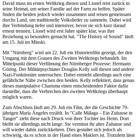
David muss im ersten Weltkrieg dienen und Lionel reist zurück in
seine Heimat, um seiner Familie auf der Farm zu helfen. Später
finden die beiden jedoch wieder zusammen und reisen gemeinsam
durchs Land, um traditionelle Volkslieder zu sammeln. Dabei wird
ihre Verbindung tiefer und intensiver, bevor sie sich kurz darauf
erneut trennen. Lionel wird erst Jahre später klar, was ihre
Beziehung so besonders gemacht hat. "The History of Sound" läuft
am 15. Juli im Minski.
Mit "Nürnberg" wird am 22. Juli ein Historienfilm gezeigt, der den
Umgang mit dem Grauen des Zweiten Weltkriegs behandelt. Im
Mittelpunkt dieser Verfilmung der Nürnberger Prozesse: Hermann
Göring. Der Militärpsychiater Douglas Kelly soll diesen und andere
Nazi-Funktionäre untersuchen. Dabei entsteht allerdings auch eine
gefährliche Nähe zwischen den beiden. Kelly reflektiert, dass genau
dieses manipulative Charisma einen entscheidenden Faktor dafür
darstellte, dass die Verbrechen des zweiten Weltkriegs überhaupt
möglich waren.
Zum Abschluss läuft am 29. Juli ein Film, der die Geschichte 79-
jährigen María Ángeles erzählt. In "Calle Málaga – Ein Zuhause in
Tanger" zieht diese nach Druck von ihrer Tochter ins Heim. Dort
bleibt sie allerdings nicht lange. Sie vermisst ihr altes Zuhause und
will wieder dahin zurückkehren. Dies gestaltet sich jedoch als
schwierig, da es schon in der Hand eines Maklers ist. Trotzdem lässt