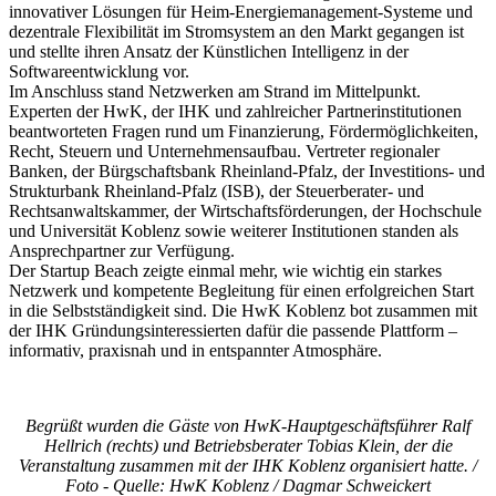
innovativer Lösungen für Heim-Energiemanagement-Systeme und
dezentrale Flexibilität im Stromsystem an den Markt gegangen ist
und stellte ihren Ansatz der Künstlichen Intelligenz in der
Softwareentwicklung vor.
Im Anschluss stand Netzwerken am Strand im Mittelpunkt.
Experten der HwK, der IHK und zahlreicher Partnerinstitutionen
beantworteten Fragen rund um Finanzierung, Fördermöglichkeiten,
Recht, Steuern und Unternehmensaufbau. Vertreter regionaler
Banken, der Bürgschaftsbank Rheinland-Pfalz, der Investitions- und
Strukturbank Rheinland-Pfalz (ISB), der Steuerberater- und
Rechtsanwaltskammer, der Wirtschaftsförderungen, der Hochschule
und Universität Koblenz sowie weiterer Institutionen standen als
Ansprechpartner zur Verfügung.
Der Startup Beach zeigte einmal mehr, wie wichtig ein starkes
Netzwerk und kompetente Begleitung für einen erfolgreichen Start
in die Selbstständigkeit sind. Die HwK Koblenz bot zusammen mit
der IHK Gründungsinteressierten dafür die passende Plattform –
informativ, praxisnah und in entspannter Atmosphäre.
Begrüßt wurden die Gäste von HwK-Hauptgeschäftsführer Ralf
Hellrich (rechts) und Betriebsberater Tobias Klein, der die
Veranstaltung zusammen mit der IHK Koblenz organisiert hatte. /
Foto - Quelle: HwK Koblenz / Dagmar Schweickert