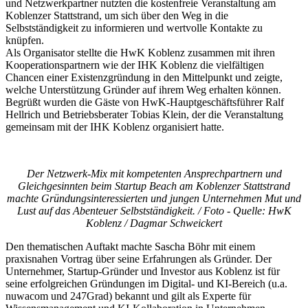
und Netzwerkpartner nutzten die kostenfreie Veranstaltung am
Koblenzer Stattstrand, um sich über den Weg in die
Selbstständigkeit zu informieren und wertvolle Kontakte zu
knüpfen.
Als Organisator stellte die HwK Koblenz zusammen mit ihren
Kooperationspartnern wie der IHK Koblenz die vielfältigen
Chancen einer Existenzgründung in den Mittelpunkt und zeigte,
welche Unterstützung Gründer auf ihrem Weg erhalten können.
Begrüßt wurden die Gäste von HwK-Hauptgeschäftsführer Ralf
Hellrich und Betriebsberater Tobias Klein, der die Veranstaltung
gemeinsam mit der IHK Koblenz organisiert hatte.
Der Netzwerk-Mix mit kompetenten Ansprechpartnern und
Gleichgesinnten beim Startup Beach am Koblenzer Stattstrand
machte Gründungsinteressierten und jungen Unternehmen Mut und
Lust auf das Abenteuer Selbstständigkeit. / Foto - Quelle: HwK
Koblenz / Dagmar Schweickert
Den thematischen Auftakt machte Sascha Böhr mit einem
praxisnahen Vortrag über seine Erfahrungen als Gründer. Der
Unternehmer, Startup-Gründer und Investor aus Koblenz ist für
seine erfolgreichen Gründungen im Digital- und KI-Bereich (u.a.
nuwacom und 247Grad) bekannt und gilt als Experte für