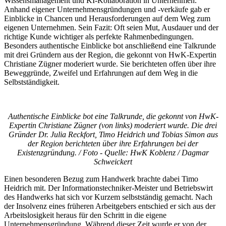
Wissensmanagement und KI-Kollaboration in Unternehmen.
Anhand eigener Unternehmensgründungen und -verkäufe gab er
Einblicke in Chancen und Herausforderungen auf dem Weg zum
eigenen Unternehmen. Sein Fazit: Oft seien Mut, Ausdauer und der
richtige Kunde wichtiger als perfekte Rahmenbedingungen.
Besonders authentische Einblicke bot anschließend eine Talkrunde
mit drei Gründern aus der Region, die gekonnt von HwK-Expertin
Christiane Zügner moderiert wurde. Sie berichteten offen über ihre
Beweggründe, Zweifel und Erfahrungen auf dem Weg in die
Selbstständigkeit.
Authentische Einblicke bot eine Talkrunde, die gekonnt von HwK-
Expertin Christiane Zügner (von links) moderiert wurde. Die drei
Gründer Dr. Julia Reckfort, Timo Heidrich und Tobias Simon aus
der Region berichteten über ihre Erfahrungen bei der
Existenzgründung. / Foto - Quelle: HwK Koblenz / Dagmar
Schweickert
Einen besonderen Bezug zum Handwerk brachte dabei Timo
Heidrich mit. Der Informationstechniker-Meister und Betriebswirt
des Handwerks hat sich vor Kurzem selbstständig gemacht. Nach
der Insolvenz eines früheren Arbeitgebers entschied er sich aus der
Arbeitslosigkeit heraus für den Schritt in die eigene
Unternehmensgründung. Während dieser Zeit wurde er von der