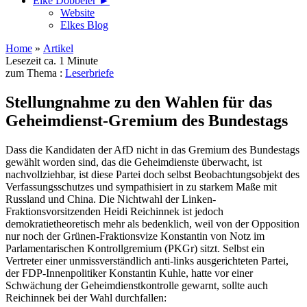
Elke Döbbeler ►
Website
Elkes Blog
Home
»
Artikel
Lesezeit ca. 1 Minute
zum Thema :
Leserbriefe
Stellungnahme zu den Wahlen für das
Geheimdienst-Gremium des Bundestags
Dass die Kandidaten der AfD nicht in das Gremium des Bundestags
gewählt worden sind, das die Geheimdienste überwacht, ist
nachvollziehbar, ist diese Partei doch selbst Beobachtungsobjekt des
Verfassungsschutzes und sympathisiert in zu starkem Maße mit
Russland und China. Die Nichtwahl der Linken-
Fraktionsvorsitzenden Heidi Reichinnek ist jedoch
demokratietheoretisch mehr als bedenklich, weil von der Opposition
nur noch der Grünen-Fraktionsvize Konstantin von Notz im
Parlamentarischen Kontrollgremium (PKGr) sitzt. Selbst ein
Vertreter einer unmissverständlich anti-links ausgerichteten Partei,
der FDP-Innenpolitiker Konstantin Kuhle, hatte vor einer
Schwächung der Geheimdienstkontrolle gewarnt, sollte auch
Reichinnek bei der Wahl durchfallen: