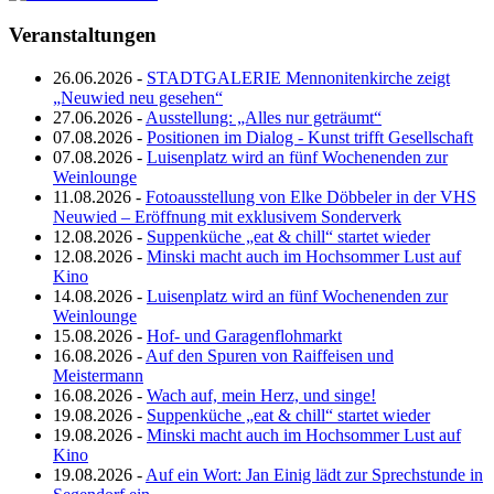
Veranstaltungen
26.06.2026 -
STADTGALERIE Mennonitenkirche zeigt
„Neuwied neu gesehen“
27.06.2026 -
Ausstellung: „Alles nur geträumt“
07.08.2026 -
Positionen im Dialog - Kunst trifft Gesellschaft
07.08.2026 -
Luisenplatz wird an fünf Wochenenden zur
Weinlounge
11.08.2026 -
Fotoausstellung von Elke Döbbeler in der VHS
Neuwied – Eröffnung mit exklusivem Sonderverk
12.08.2026 -
Suppenküche „eat & chill“ startet wieder
12.08.2026 -
Minski macht auch im Hochsommer Lust auf
Kino
14.08.2026 -
Luisenplatz wird an fünf Wochenenden zur
Weinlounge
15.08.2026 -
Hof- und Garagenflohmarkt
16.08.2026 -
Auf den Spuren von Raiffeisen und
Meistermann
16.08.2026 -
Wach auf, mein Herz, und singe!
19.08.2026 -
Suppenküche „eat & chill“ startet wieder
19.08.2026 -
Minski macht auch im Hochsommer Lust auf
Kino
19.08.2026 -
Auf ein Wort: Jan Einig lädt zur Sprechstunde in