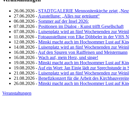
26.06.2026 -
STADTGALERIE Mennonitenkirche zeigt „Neuw
27.06.2026 -
Ausstellung: „Alles nur geträumt“
06.08.2026 -
Sommer auf der Insel 2026:
07.08.2026 -
Positionen im Dialog - Kunst trifft Gesellschaft
07.08.2026 -
Luisenplatz wird an fünf Wochenenden zur Wein
11.08.2026 -
Fotoausstellung von Elke Döbbeler in der VHS 
12.08.2026 -
Minski macht auch im Hochsommer Lust auf Kin
14.08.2026 -
Luisenplatz wird an fünf Wochenenden zur Wein
16.08.2026 -
Auf den Spuren von Raiffeisen und Meistermann
16.08.2026 -
Wach auf, mein Herz, und singe!
19.08.2026 -
Minski macht auch im Hochsommer Lust auf Kin
19.08.2026 -
Auf ein Wort: Jan Einig lädt zur Sprechstunde in 
21.08.2026 -
Luisenplatz wird an fünf Wochenenden zur Wein
21.08.2026 -
Benefizkonzert für die Arbeit des Kirchbauverein
26.08.2026 -
Minski macht auch im Hochsommer Lust auf Kin
Veranstaltungen