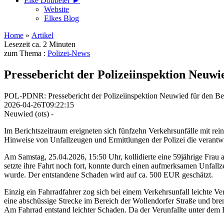
Elke Döbbeler ►
Website
Elkes Blog
Home
»
Artikel
Lesezeit ca. 2 Minuten
zum Thema :
Polizei-News
Pressebericht der Polizeiinspektion Neuwi
POL-PDNR: Pressebericht der Polizeiinspektion Neuwied für den Beri
2026-04-26T09:22:15
Neuwied (ots) -
Im Berichtszeitraum ereigneten sich fünfzehn Verkehrsunfälle mit rein
Hinweise von Unfallzeugen und Ermittlungen der Polizei die verantwo
Am Samstag, 25.04.2026, 15:50 Uhr, kollidierte eine 59jährige Fra
setzte ihre Fahrt noch fort, konnte durch einen aufmerksamen Unfall
wurde. Der entstandene Schaden wird auf ca. 500 EUR geschätzt.
Einzig ein Fahrradfahrer zog sich bei einem Verkehrsunfall leichte
eine abschüssige Strecke im Bereich der Wollendorfer Straße und bre
Am Fahrrad entstand leichter Schaden. Da der Verunfallte unter dem 