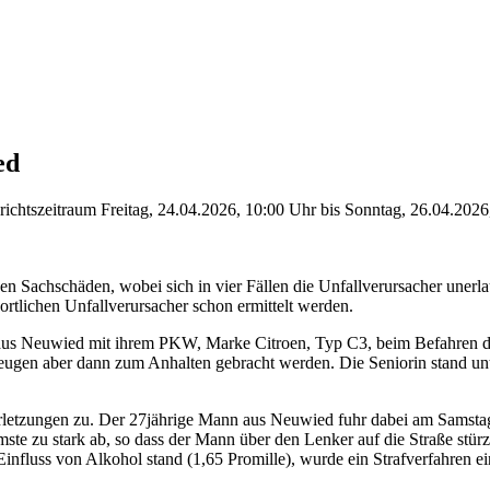
ed
chtszeitraum Freitag, 24.04.2026, 10:00 Uhr bis Sonntag, 26.04.2026
en Sachschäden, wobei sich in vier Fällen die Unfallverursacher unerla
rtlichen Unfallverursacher schon ermittelt werden.
u aus Neuwied mit ihrem PKW, Marke Citroen, Typ C3, beim Befahren 
zeugen aber dann zum Anhalten gebracht werden. Die Seniorin stand un
 Verletzungen zu. Der 27jährige Mann aus Neuwied fuhr dabei am Samsta
mste zu stark ab, so dass der Mann über den Lenker auf die Straße st
Einfluss von Alkohol stand (1,65 Promille), wurde ein Strafverfahren