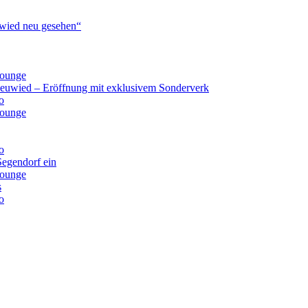
ied neu gesehen“
lounge
Neuwied – Eröffnung mit exklusivem Sonderverk
o
lounge
o
Segendorf ein
lounge
s
o