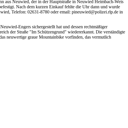
Mann aus Neuwied, der in der Hauptstraße in Neuwied Heimbach-Weis
 befestigt. Nach dem kurzen Einkauf fehlte die Uhr dann und wurde
uwied, Telefon: 02631-8780 oder email: pineuwied@polizei.rlp.de in
n Neuwied-Engers sichergestellt hat und dessen rechtmäßiger
ereich der Straße "Im Schützengrund" wiedererkannt. Die verständigte
das neuwertige graue Mountainbike vorfinden, das vermutlich