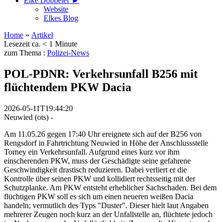
Elke Döbbeler ►
Website
Elkes Blog
Home
»
Artikel
Lesezeit ca. < 1 Minute
zum Thema :
Polizei-News
POL-PDNR: Verkehrsunfall B256 mit
flüchtendem PKW Dacia
2026-05-11T19:44:20
Neuwied (ots) -
Am 11.05.26 gegen 17:40 Uhr ereignete sich auf der B256 von
Rengsdorf in Fahrtrichtung Neuwied in Höhe der Anschlussstelle
Torney ein Verkehrsunfall. Aufgrund eines kurz vor ihm
einscherenden PKW, muss der Geschädigte seine gefahrene
Geschwindigkeit drastisch reduzieren. Dabei verliert er die
Kontrolle über seinen PKW und kollidiert rechtsseitig mit der
Schutzplanke. Am PKW entsteht erheblicher Sachschaden. Bei dem
flüchtigen PKW soll es sich um einen neueren weißen Dacia
handeln; vermutlich des Typs "Duster". Dieser hielt laut Angaben
mehrerer Zeugen noch kurz an der Unfallstelle an, flüchtete jedoch