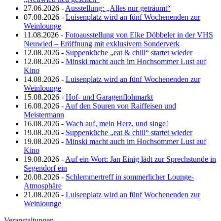
27.06.2026 -
Ausstellung: „Alles nur geträumt“
07.08.2026 -
Luisenplatz wird an fünf Wochenenden zur
Weinlounge
11.08.2026 -
Fotoausstellung von Elke Döbbeler in der VHS
Neuwied – Eröffnung mit exklusivem Sonderverk
12.08.2026 -
Suppenküche „eat & chill“ startet wieder
12.08.2026 -
Minski macht auch im Hochsommer Lust auf
Kino
14.08.2026 -
Luisenplatz wird an fünf Wochenenden zur
Weinlounge
15.08.2026 -
Hof- und Garagenflohmarkt
16.08.2026 -
Auf den Spuren von Raiffeisen und
Meistermann
16.08.2026 -
Wach auf, mein Herz, und singe!
19.08.2026 -
Suppenküche „eat & chill“ startet wieder
19.08.2026 -
Minski macht auch im Hochsommer Lust auf
Kino
19.08.2026 -
Auf ein Wort: Jan Einig lädt zur Sprechstunde in
Segendorf ein
20.08.2026 -
Schlemmertreff in sommerlicher Lounge-
Atmosphäre
21.08.2026 -
Luisenplatz wird an fünf Wochenenden zur
Weinlounge
Veranstaltungen