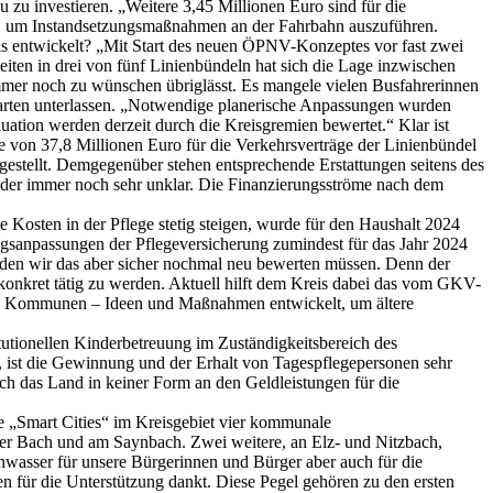
 zu investieren. „Weitere 3,45 Millionen Euro sind für die
tzt, um Instandsetzungsmaßnahmen an der Fahrbahn auszuführen.
eis entwickelt? „Mit Start des neuen ÖPNV-Konzeptes vor fast zwei
ten in drei von fünf Linienbündeln hat sich die Lage inzwischen
t immer noch zu wünschen übriglässt. Es mangele vielen Busfahrerinnen
arten unterlassen. „Notwendige planerische Anpassungen wurden
tion werden derzeit durch die Kreisgremien bewertet.“ Klar ist
e von 37,8 Millionen Euro für die Verkehrsverträge der Linienbündel
gestellt. Demgegenüber stehen entsprechende Erstattungen seitens des
der immer noch sehr unklar. Die Finanzierungsströme nach dem
Kosten in der Pflege stetig steigen, wurde für den Haushalt 2024
tungsanpassungen der Pflegeversicherung zumindest für das Jahr 2024
rden wir das aber sicher nochmal neu bewerten müssen. Denn der
 konkret tätig zu werden. Aktuell hilft dem Kreis dabei das vom GKV-
en Kommunen – Ideen und Maßnahmen entwickelt, um ältere
itutionellen Kinderbetreuung im Zuständigkeitsbereich des
ist die Gewinnung und der Erhalt von Tagespflegepersonen sehr
sich das Land in keiner Form an den Geldleistungen für die
 „Smart Cities“ im Kreisgebiet vier kommunale
rer Bach und am Saynbach. Zwei weitere, an Elz- und Nitzbach,
chwasser für unsere Bürgerinnen und Bürger aber auch für die
n für die Unterstützung dankt. Diese Pegel gehören zu den ersten