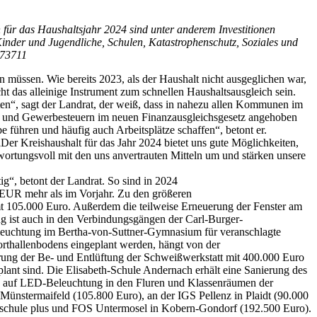
 für das Haushaltsjahr 2024 sind unter anderem Investitionen
inder und Jugendliche, Schulen, Katastrophenschutz, Soziales und
973711
müssen. Wie bereits 2023, als der Haushalt nicht ausgeglichen war,
ht das alleinige Instrument zum schnellen Haushaltsausgleich sein.
en“, sagt der Landrat, der weiß, dass in nahezu allen Kommunen im
nd- und Gewerbesteuern im neuen Finanzausgleichsgesetz angehoben
ühren und häufig auch Arbeitsplätze schaffen“, betont er.
Der Kreishaushalt für das Jahr 2024 bietet uns gute Möglichkeiten,
wortungsvoll mit den uns anvertrauten Mitteln um und stärken unsere
.
ig“, betont der Landrat. So sind in 2024
EUR mehr als im Vorjahr. Zu den größeren
 105.000 Euro. Außerdem die teilweise Erneuerung der Fenster am
 ist auch in den Verbindungsgängen der Carl-Burger-
eleuchtung im Bertha-von-Suttner-Gymnasium für veranschlagte
orthallenbodens eingeplant werden, hängt von der
ung der Be- und Entlüftung der Schweißwerkstatt mit 400.000 Euro
ant sind. Die Elisabeth-Schule Andernach erhält eine Sanierung des
ng auf LED-Beleuchtung in den Fluren und Klassenräumen der
Münstermaifeld (105.800 Euro), an der IGS Pellenz in Plaidt (90.000
schule plus und FOS Untermosel in Kobern-Gondorf (192.500 Euro).