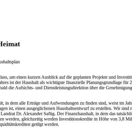
 Heimat
ushaltsplan
ss, um einen kurzen Ausblick auf die geplanten Projekte und Investi
res ist der Haushalt als wichtigste finanzielle Planungsgrundlage für
bald die Aufsichts- und Dienstleistungsdirektion über die Genehmigung
alt, in dem alle Erträge und Aufwendungen zu finden sind, weist im Ja
ungen ist, einen ausgeglichenen Haushaltsentwurf zu erstellen. Wir sin
Landrat Dr. Alexander Saftig. Der Finanzhaushalt, in dem das tatsächlic
 werden, gleichzeitig werden Investitionskredite in Höhe von 3,8 Mill
uiditätskrediten getilgt werden.