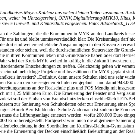
es Landkreises Mayen-Koblenz aus vielen kleinen Teilen zusammen. Auch
en, weiter im Uhrzeigersinn), ÖPNV, Digitalisierung/MYK10, Kitas, K
e sowie Umwelt- und Klimaschutz vorgesehen. Foto: AdobeStock_117
an die Zahlungen, die die Kommunen in MYK an den Landkreis leisten 
ür uns ist und bleibt unmissverständlich klar: Die Kreisumlage darf nic
e dort sind weitere erhebliche Anspannungen in den Kassen zu erwart
tanden oder stehen, weil die durchschnittlichen Steuersätze für Gru
e in ihren Kommunen leben und Grundstücke haben oder dort Betriebe f
hr wird der Kreis MYK weiterhin kräftig in die Zukunft investieren. „
sorientierte Entscheidungen zu treffen. Gleichzeitig gehen wir verant
ss einmal mehr kluge Projekte und Investitionen für MYK geplant sind
dkreis investiert? „Definitiv, denn unsere Schulen sind uns sehr wicht
en Euro an den kreiseigenen Schulen eingeplant – und damit 943.000 
bereitungsraums an der Realschule plus und FOS Mendig mit insgesamt
 mit 1,25 Millionen Euro. Die Erneuerung der Fenster und Verglasung
zuletzt soll der Einbau von Brandschutzdecken einschließlich LED-B
nderem zur Sanierung von Schultoiletten oder zur Erneuerung eines Sp
August-Horch Berufsbildenden Schule Andernach ist zudem die Erneuer
muss die Lüftungsanlage erneuert werden, wofür 200.000 Euro eingepl
00 Euro bereitgestellt. Fortgesetzt wird auch die allgemeine Sanieru
 Hallenbeleuchtung in den Sporthallen am Kurfürst-Balduin-Gymnasium 
 die Erneuerung der Decken einschließlich Beleuchtung an der Real