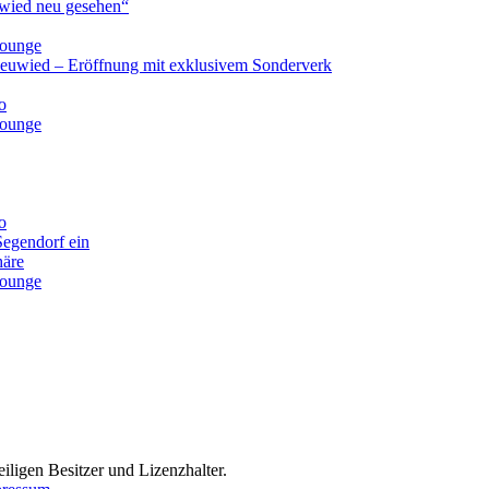
ied neu gesehen“
lounge
Neuwied – Eröffnung mit exklusivem Sonderverk
o
lounge
o
Segendorf ein
häre
lounge
iligen Besitzer und Lizenzhalter.