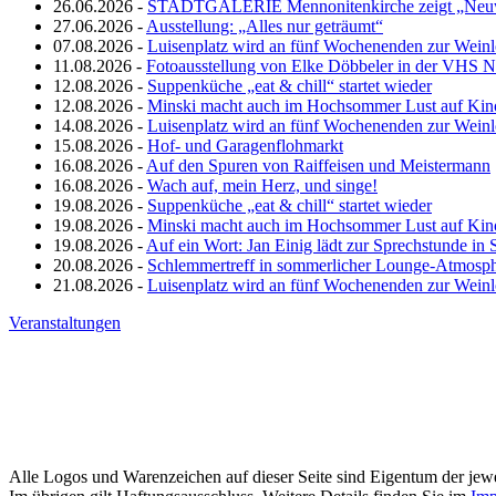
26.06.2026 -
STADTGALERIE Mennonitenkirche zeigt „Neuw
27.06.2026 -
Ausstellung: „Alles nur geträumt“
07.08.2026 -
Luisenplatz wird an fünf Wochenenden zur Wein
11.08.2026 -
Fotoausstellung von Elke Döbbeler in der VHS 
12.08.2026 -
Suppenküche „eat & chill“ startet wieder
12.08.2026 -
Minski macht auch im Hochsommer Lust auf Kin
14.08.2026 -
Luisenplatz wird an fünf Wochenenden zur Wein
15.08.2026 -
Hof- und Garagenflohmarkt
16.08.2026 -
Auf den Spuren von Raiffeisen und Meistermann
16.08.2026 -
Wach auf, mein Herz, und singe!
19.08.2026 -
Suppenküche „eat & chill“ startet wieder
19.08.2026 -
Minski macht auch im Hochsommer Lust auf Kin
19.08.2026 -
Auf ein Wort: Jan Einig lädt zur Sprechstunde in 
20.08.2026 -
Schlemmertreff in sommerlicher Lounge-Atmosp
21.08.2026 -
Luisenplatz wird an fünf Wochenenden zur Wein
Veranstaltungen
Alle Logos und Warenzeichen auf dieser Seite sind Eigentum der jewe