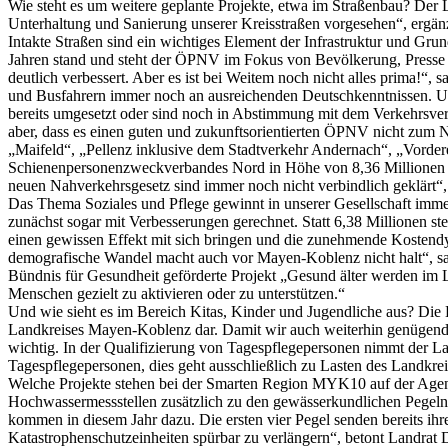
Wie steht es um weitere geplante Projekte, etwa im Straßenbau? Der L
Unterhaltung und Sanierung unserer Kreisstraßen vorgesehen“, ergän
Intakte Straßen sind ein wichtiges Element der Infrastruktur und Gr
Jahren stand und steht der ÖPNV im Fokus von Bevölkerung, Presse u
deutlich verbessert. Aber es ist bei Weitem noch nicht alles prima!“
und Busfahrern immer noch an ausreichenden Deutschkenntnissen. Un
bereits umgesetzt oder sind noch in Abstimmung mit dem Verkehrsver
aber, dass es einen guten und zukunftsorientierten ÖPNV nicht zum N
„Maifeld“, „Pellenz inklusive dem Stadtverkehr Andernach“, „Vordere
Schienenpersonenzweckverbandes Nord in Höhe von 8,36 Millionen E
neuen Nahverkehrsgesetz sind immer noch nicht verbindlich geklärt“,
Das Thema Soziales und Pflege gewinnt in unserer Gesellschaft immer
zunächst sogar mit Verbesserungen gerechnet. Statt 6,38 Millionen st
einen gewissen Effekt mit sich bringen und die zunehmende Kostendy
demografische Wandel macht auch vor Mayen-Koblenz nicht halt“, sagt
Bündnis für Gesundheit geförderte Projekt „Gesund älter werden i
Menschen gezielt zu aktivieren oder zu unterstützen.“
Und wie sieht es im Bereich Kitas, Kinder und Jugendliche aus? Die K
Landkreises Mayen-Koblenz dar. Damit wir auch weiterhin genügend
wichtig. In der Qualifizierung von Tagespflegepersonen nimmt der Land
Tagespflegepersonen, dies geht ausschließlich zu Lasten des Landkrei
Welche Projekte stehen bei der Smarten Region MYK10 auf der Agend
Hochwassermessstellen zusätzlich zu den gewässerkundlichen Pegeln 
kommen in diesem Jahr dazu. Die ersten vier Pegel senden bereits ihr
Katastrophenschutzeinheiten spürbar zu verlängern“, betont Landrat 