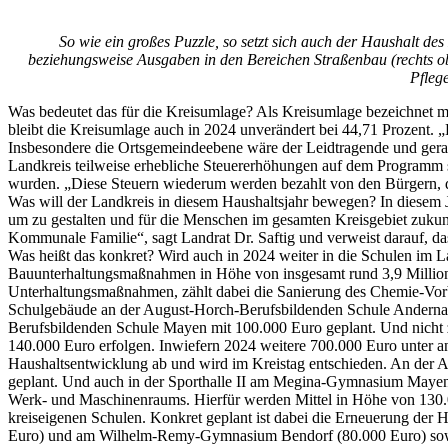
So wie ein großes Puzzle, so setzt sich auch der Haushalt d
beziehungsweise Ausgaben in den Bereichen Straßenbau (rechts ob
Pfleg
Was bedeutet das für die Kreisumlage? Als Kreisumlage bezeichnet m
bleibt die Kreisumlage auch in 2024 unverändert bei 44,71 Prozent. „F
Insbesondere die Ortsgemeindeebene wäre der Leidtragende und gerad
Landkreis teilweise erhebliche Steuererhöhungen auf dem Programm s
wurden. „Diese Steuern wiederum werden bezahlt von den Bürgern, di
Was will der Landkreis in diesem Haushaltsjahr bewegen? In diesem Ja
um zu gestalten und für die Menschen im gesamten Kreisgebiet zukunft
Kommunale Familie“, sagt Landrat Dr. Saftig und verweist darauf, da
Was heißt das konkret? Wird auch in 2024 weiter in die Schulen im Lan
Bauunterhaltungsmaßnahmen in Höhe von insgesamt rund 3,9 Million
Unterhaltungsmaßnahmen, zählt dabei die Sanierung des Chemie-Vor
Schulgebäude an der August-Horch-Berufsbildenden Schule Andernach
Berufsbildenden Schule Mayen mit 100.000 Euro geplant. Und nicht 
140.000 Euro erfolgen. Inwiefern 2024 weitere 700.000 Euro unter a
Haushaltsentwicklung ab und wird im Kreistag entschieden. An der 
geplant. Und auch in der Sporthalle II am Megina-Gymnasium Mayen 
Werk- und Maschinenraums. Hierfür werden Mittel in Höhe von 130.0
kreiseigenen Schulen. Konkret geplant ist dabei die Erneuerung der
Euro) und am Wilhelm-Remy-Gymnasium Bendorf (80.000 Euro) sowie