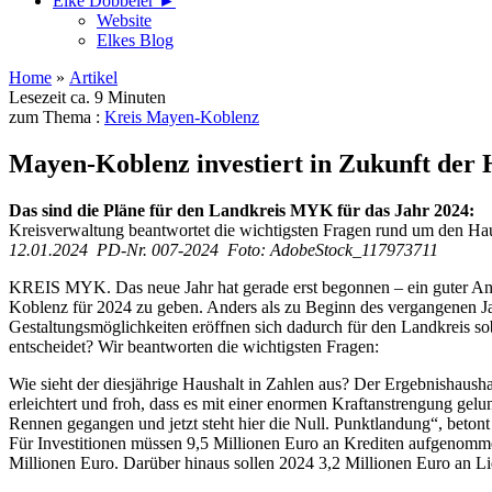
Elke Döbbeler ►
Website
Elkes Blog
Home
»
Artikel
Lesezeit ca. 9 Minuten
zum Thema :
Kreis Mayen-Koblenz
Mayen-Koblenz investiert in Zukunft der
Das sind die Pläne für den Landkreis MYK für das Jahr 2024:
Kreisverwaltung beantwortet die wichtigsten Fragen rund um den Ha
12.01.2024 PD-Nr. 007-2024 Foto: AdobeStock_117973711
KREIS MYK. Das neue Jahr hat gerade erst begonnen – ein guter Anla
Koblenz für 2024 zu geben. Anders als zu Beginn des vergangenen Jah
Gestaltungsmöglichkeiten eröffnen sich dadurch für den Landkreis so
entscheidet? Wir beantworten die wichtigsten Fragen:
Wie sieht der diesjährige Haushalt in Zahlen aus? Der Ergebnishaush
erleichtert und froh, dass es mit einer enormen Kraftanstrengung gel
Rennen gegangen und jetzt steht hier die Null. Punktlandung“, betont 
Für Investitionen müssen 9,5 Millionen Euro an Krediten aufgenommen
Millionen Euro. Darüber hinaus sollen 2024 3,2 Millionen Euro an Liq