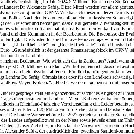
andkreis beabsichtigt, im Jahr 2024 6 Millionen Euro in den Straßenbau
zt Landrat Dr. Alexander Saftig. Diese Mittel werden vor allem genu
undvoraussetzung für den ÖPNV. Wie hat sich dieser mittlerweile im Kr
nd Politik. Nach den bekannten anfänglichen unfassbaren Schwierigkei
, sagt der Kreischef und bemängelt, dass die allgemeine Zuverlässigkei
d es wird noch zu oft angemahnt, dass Fahrer den Verkauf von Fahrk
bund und den Kommunen in der Bearbeitung. Die Ergebnisse der Evalua
ulltarif gibt. Die Kosten für die Bruttoverkehrsverträge wurden in Höh
ifel“, „Linke Rheinseite“ und „Rechte Rheinseite“ in den Haushalt ein
uro. „Grundsätzlich ist der gesamte Finanzierungsblock im ÖPNV lei
 bedauert der Landrat.
 mehr an Bedeutung. Wie wirkt sich das in Zahlen aus? Auch wenn die 
ehen jetzt 5,76 Millionen im Plan. „Wir hoffen nämlich, dass die Leis
namik damit ein bisschen abfedern. Für die darauffolgenden Jahre we
 Landrat Dr. Saftig. Oftmals ist es aber für den Landkreis schwierig,
m Landkreis Mayen-Koblenz“. „Hierbei werden – gemeinsam mit unser
indertagespflege stellt ein ergänzendes, zusätzliches Angebot zur inst
 Tagespflegepersonen im Landkreis Mayen-Koblenz vorhalten können, 
kreis in Rheinland-Pfalz eine Vorreiterstellung ein. Leider beteiligt 
ses und der Eltern. 1,25 Millionen Euro stehen dafür im Haushaltsplan.
a? Die Untere Wasserbehörde hat 2023 gemeinsam mit der Stabsstelle
des Landes aufgestellt: zwei an der Nette sowie jeweils einen am Thü
e Daten. „Unser Ziel ist es, im Ernstfall die Vorwarnzeit vor einem Ho
Dr. Alexander Saftig, der ausdrücklich den jeweiligen Standortkommune