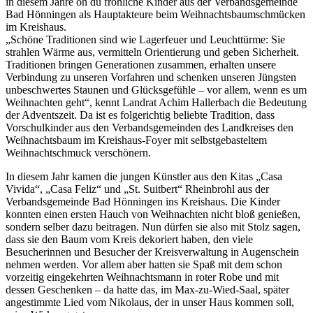
in diesem Jahre oh du fröhliche Kinder aus der Verbandsgemeinde
Bad Hönningen als Hauptakteure beim Weihnachtsbaumschmücken
im Kreishaus.
„Schöne Traditionen sind wie Lagerfeuer und Leuchttürme: Sie
strahlen Wärme aus, vermitteln Orientierung und geben Sicherheit.
Traditionen bringen Generationen zusammen, erhalten unsere
Verbindung zu unseren Vorfahren und schenken unseren Jüngsten
unbeschwertes Staunen und Glücksgefühle – vor allem, wenn es um
Weihnachten geht“, kennt Landrat Achim Hallerbach die Bedeutung
der Adventszeit. Da ist es folgerichtig beliebte Tradition, dass
Vorschulkinder aus den Verbandsgemeinden des Landkreises den
Weihnachtsbaum im Kreishaus-Foyer mit selbstgebasteltem
Weihnachtschmuck verschönern.
In diesem Jahr kamen die jungen Künstler aus den Kitas „Casa
Vivida“, „Casa Feliz“ und „St. Suitbert“ Rheinbrohl aus der
Verbandsgemeinde Bad Hönningen ins Kreishaus. Die Kinder
konnten einen ersten Hauch von Weihnachten nicht bloß genießen,
sondern selber dazu beitragen. Nun dürfen sie also mit Stolz sagen,
dass sie den Baum vom Kreis dekoriert haben, den viele
Besucherinnen und Besucher der Kreisverwaltung in Augenschein
nehmen werden. Vor allem aber hatten sie Spaß mit dem schon
vorzeitig eingekehrten Weihnachtsmann in roter Robe und mit
dessen Geschenken – da hatte das, im Max-zu-Wied-Saal, später
angestimmte Lied vom Nikolaus, der in unser Haus kommen soll,