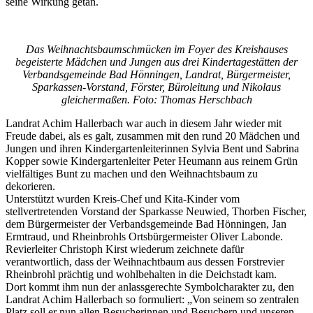
seine Wirkung getan.
Das Weihnachtsbaumschmücken im Foyer des Kreishauses
begeisterte Mädchen und Jungen aus drei Kindertagestätten der
Verbandsgemeinde Bad Hönningen, Landrat, Bürgermeister,
Sparkassen-Vorstand, Förster, Büroleitung und Nikolaus
gleichermaßen. Foto: Thomas Herschbach
Landrat Achim Hallerbach war auch in diesem Jahr wieder mit
Freude dabei, als es galt, zusammen mit den rund 20 Mädchen und
Jungen und ihren Kindergartenleiterinnen Sylvia Bent und Sabrina
Kopper sowie Kindergartenleiter Peter Heumann aus reinem Grün
vielfältiges Bunt zu machen und den Weihnachtsbaum zu
dekorieren.
Unterstützt wurden Kreis-Chef und Kita-Kinder vom
stellvertretenden Vorstand der Sparkasse Neuwied, Thorben Fischer,
dem Bürgermeister der Verbandsgemeinde Bad Hönningen, Jan
Ermtraud, und Rheinbrohls Ortsbürgermeister Oliver Labonde.
Revierleiter Christoph Kirst wiederum zeichnete dafür
verantwortlich, dass der Weihnachtbaum aus dessen Forstrevier
Rheinbrohl prächtig und wohlbehalten in die Deichstadt kam.
Dort kommt ihm nun der anlassgerechte Symbolcharakter zu, den
Landrat Achim Hallerbach so formuliert: „Von seinem so zentralen
Platz soll er nun allen Besucherinnen und Besuchern und unseren