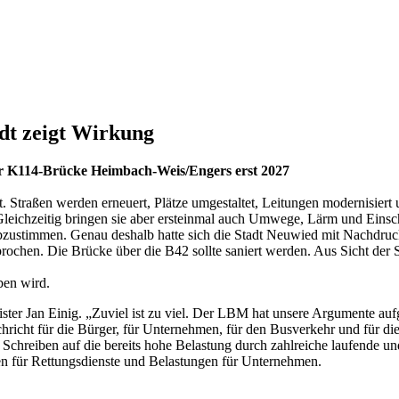
adt zeigt Wirkung
er K114-Brücke Heimbach-Weis/Engers erst 2027
ut. Straßen werden erneuert, Plätze umgestaltet, Leitungen modernisier
t. Gleichzeitig bringen sie aber ersteinmal auch Umwege, Lärm und Eins
abzustimmen. Genau deshalb hatte sich die Stadt Neuwied mit Nachdru
hen. Die Brücke über die B42 sollte saniert werden. Aus Sicht der St
ben wird.
ster Jan Einig. „Zuviel ist zu viel. Der LBM hat unsere Argumente aufg
chricht für die Bürger, für Unternehmen, für den Busverkehr und für die
Schreiben auf die bereits hohe Belastung durch zahlreiche laufende 
ten für Rettungsdienste und Belastungen für Unternehmen.