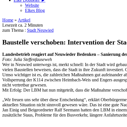
Elke Döbbeler ►
Website
Elkes Blog
Home
»
Artikel
Lesezeit ca. 2 Minuten
zum Thema :
Stadt Neuwied
Baustelle verschoben: Intervention der St
Landesbetrieb reagiert auf Neuwieder Bedenken – Sanierung d
Foto: Julia Steffenfauseweh
Wer in Neuwied unterwegs ist, merkt schnell: In der Stadt wird geba
vielen Baustellen beweisen, dass die Stadt in ihre Zukunft investier
Umso wichtiger ist es, die zahlreichen Maßnahmen gut aufeinander 
Vollsperrung der K114 zwischen Heimbach-Weis und Engers ausgesproc
nicht vertretbar gewesen.
Mit Erfolg: Der LBM hat nun mitgeteilt, dass die Maßnahme verscho
„Wir freuen uns sehr über diese Entscheidung“, erklärt Oberbürgermei
aktuellen Situation nicht sinnvoll gewesen wäre. Das ist eine gute Na
Jan Einig und Beigeordneter Ralf Seemann hatten den LBM in einem 
zusätzliche Staus, Probleme für den Busverkehr, längere Anfahrtszei