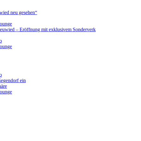
ied neu gesehen“
lounge
Neuwied – Eröffnung mit exklusivem Sonderverk
o
lounge
o
Segendorf ein
häre
lounge