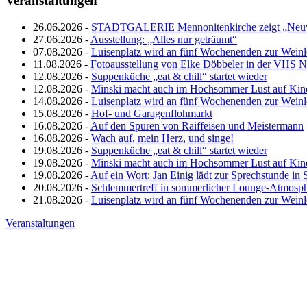
Veranstaltungen
26.06.2026 -
STADTGALERIE Mennonitenkirche zeigt „Neuw
27.06.2026 -
Ausstellung: „Alles nur geträumt“
07.08.2026 -
Luisenplatz wird an fünf Wochenenden zur Wein
11.08.2026 -
Fotoausstellung von Elke Döbbeler in der VHS 
12.08.2026 -
Suppenküche „eat & chill“ startet wieder
12.08.2026 -
Minski macht auch im Hochsommer Lust auf Kin
14.08.2026 -
Luisenplatz wird an fünf Wochenenden zur Wein
15.08.2026 -
Hof- und Garagenflohmarkt
16.08.2026 -
Auf den Spuren von Raiffeisen und Meistermann
16.08.2026 -
Wach auf, mein Herz, und singe!
19.08.2026 -
Suppenküche „eat & chill“ startet wieder
19.08.2026 -
Minski macht auch im Hochsommer Lust auf Kin
19.08.2026 -
Auf ein Wort: Jan Einig lädt zur Sprechstunde in 
20.08.2026 -
Schlemmertreff in sommerlicher Lounge-Atmosp
21.08.2026 -
Luisenplatz wird an fünf Wochenenden zur Wein
Veranstaltungen